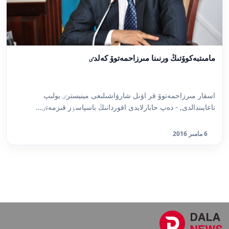
مامىتبەكوۆتىڭ ورنىنا مىرزاحمەتوۆ كەلدٸ
اسقار مىرزاحمەتوۆ قر اۋىل شارۋاشىلىعى مينيسترٸ بولىپ
تاعايىندالدى, - دەپ حابارلايدى اقوردانىڭ باسپاسٶز قىزمەتٸ...
6 مامىر 2016