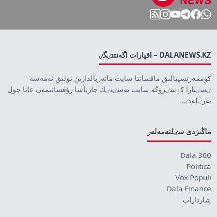
DALANEWS.KZ – اقپارات اگەنتتٸگٸ
كوممەرتسييالىق ماقساتتا سايت ماتەريالدارىن تولىق نەمەسە
ٸشٸنارا كٶشٸرۋگە سايت يەسٸنٸڭ جازباشا رۇقساتىمەن عانا جول
بەرٸلەدٸ.
ماڭىزدى سٸلتەمەلەر
Dala 360
Politica
Vox Populi
Dala Finance
شارتاراپ