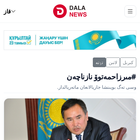
قاز
كىرىل
لاتىن
تٶتە
#مىرزاحمەتوۆ نازناچەن
وسى تەگ بويىنشا جاريالانعان ماتەريالدار.