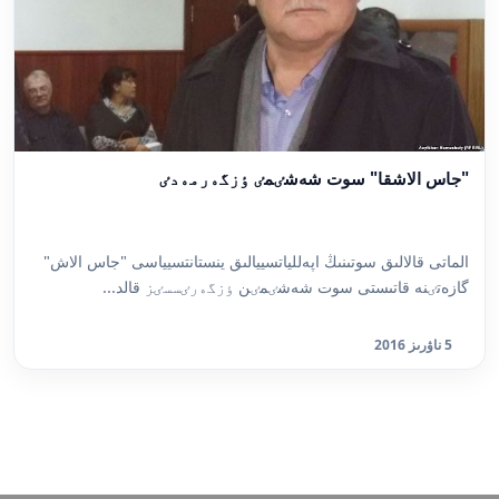
"جاس الاشقا" سوت شەشٸمٸ ٶزگەرمەدٸ
الماتى قالالىق سوتىنىڭ اپەللياتسييالىق ينستانتسيياسى "جاس الاش"
گازەتٸنە قاتىستى سوت شەشٸمٸن ٶزگەرٸسسٸز قالد...
5 ناۋرىز 2016