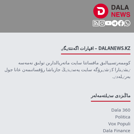
DALANEWS.KZ – اقپارات اگەنتتٸگٸ
كوممەرتسييالىق ماقساتتا سايت ماتەريالدارىن تولىق نەمەسە
ٸشٸنارا كٶشٸرۋگە سايت يەسٸنٸڭ جازباشا رۇقساتىمەن عانا جول
بەرٸلەدٸ.
ماڭىزدى سٸلتەمەلەر
Dala 360
Politica
Vox Populi
Dala Finance