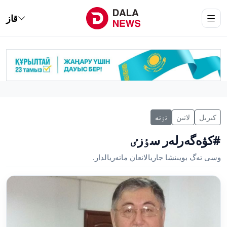
قاز
كىرىل
لاتىن
تٶتە
#كۋەگەرلەر سٶزٸ
وسى تەگ بويىنشا جاريالانعان ماتەريالدار.