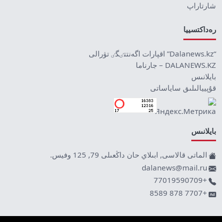
شارتاراپ
رەداكتسييا
“Dalanews.kz” اقپارات اگەنتتٸگٸ تۋرالى
DALANEWS.KZ – جارناما
بايلانىس
قۇپييالىلىق ساياساتى
بايلانىس
الماتى قالاسى, ابىلاي حان داڭعىلى 79, 125 وفيس.
dalanews@mail.ru
+77019590709
+7707 878 8589