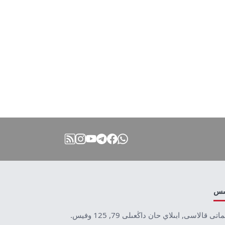
نىس
ماتى قالاسى, ابىلاي حان داڭعىلى 79, 125 وفيس.