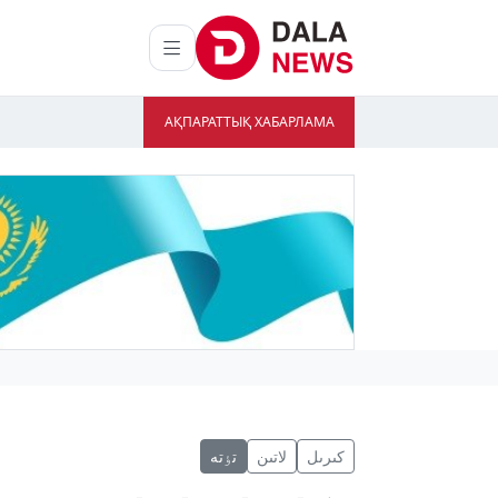
АҚПАРАТТЫҚ ХАБАРЛАМА
كىرىل
لاتىن
تٶتە