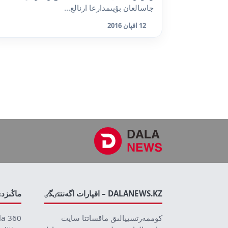
جاسالعان بۇيىمدارعا ارنالع...
12 اقپان 2016
DALANEWS.KZ – اقپارات اگەنتتٸگٸ
ماڭىزد
كوممەرتسييالىق ماقساتتا سايت
la 360