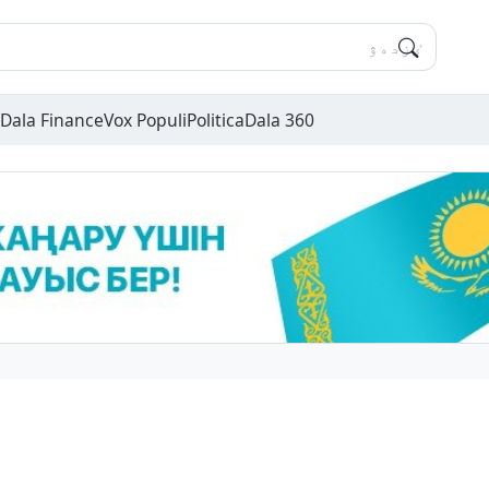
Dala Finance
Vox Populi
Politica
Dala 360