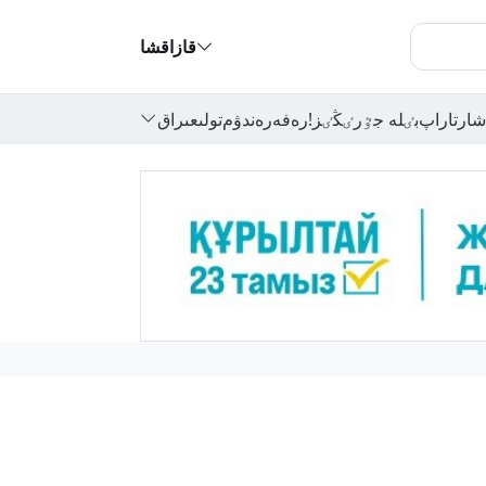
قازاقشا
شارتاراپ
بٸلە جٷرٸڭٸز!
رەفەرەندۋم
تولىعىراق