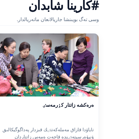
#كارينا شابدان
وسى تەگ بويىنشا جاريالانعان ماتەريالدار.
ەرەكشە زاتتار كٶرمەسٸ
تاياۋدا قازاق مەملەكەتتٸك قىزدار پەداگوگيكالىق
ۋنيۆەرسيتەتٸندە قاجەت ەمەس زاتتاردان