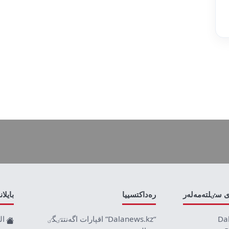
ى سٸلتەمەلەر
رەداكتسييا
بايلا
Da
“Dalanews.kz” اقپارات اگەنتتٸگٸ
ال