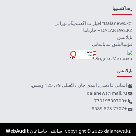
رەداكتسييا
“Dalanews.kz” اقپارات اگەنتتٸگٸ تۋرالى
DALANEWS.KZ – جارناما
بايلانىس
قۇپييالىلىق ساياساتى
بايلانىس
الماتى قالاسى, ابىلاي حان داڭعىلى 79, 125 وفيس.
dalanews@mail.ru
+77019590709
+7707 878 8589
Copyright © 2025 dalanews.kz. سايتتى جاساعان
WebAudit