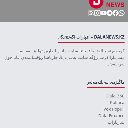
DALANEWS.KZ – اقپارات اگەنتتٸگٸ
كوممەرتسييالىق ماقساتتا سايت ماتەريالدارىن تولىق نەمەسە
ٸشٸنارا كٶشٸرۋگە سايت يەسٸنٸڭ جازباشا رۇقساتىمەن عانا جول
بەرٸلەدٸ.
ماڭىزدى سٸلتەمەلەر
Dala 360
Politica
Vox Populi
Dala Finance
شارتاراپ