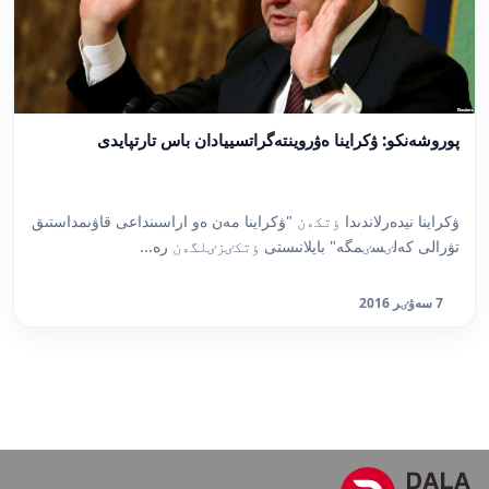
پوروشەنكو: ۋكراينا ەۋروينتەگراتسييادان باس تارتپايدى
ۋكراينا نيدەرلاندىدا ٶتكەن "ۋكراينا مەن ەو اراسىنداعى قاۋىمداستىق
تۋرالى كەلٸسٸمگە" بايلانىستى ٶتكٸزٸلگەن رە...
7 سەۋٸر 2016