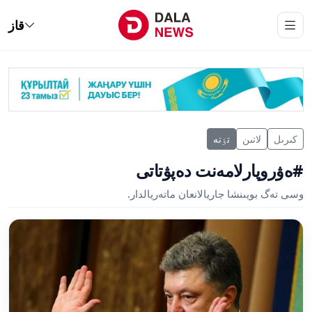
قاز
كىرىل
لاتىن
تٶتە
#ەۋروپارلامەنت دەپۋتاتى
وسى تەگ بويىنشا جاريالانعان ماتەريالدار.