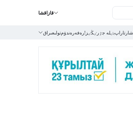
قازاقشا
شارتاراپ
بٸلە جٷرٸڭٸز!
رەفەرەندۋم
تولىعىراق