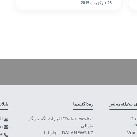
25 قىركٷيەك 2015
ى سٸلتەمەلەر
رەداكتسييا
بايلا
Da
“Dalanews.kz” اقپارات اگەنتتٸگٸ
ال
P
تۋرالى
ru
Vox 
DALANEWS.KZ – جارناما
+77019590709