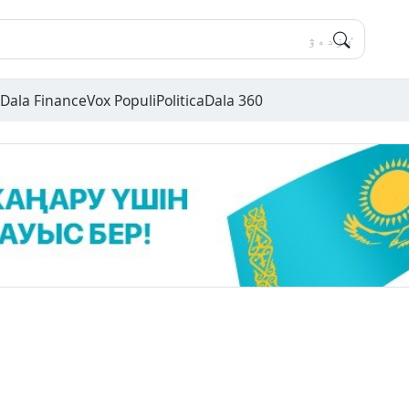
Dala Finance
Vox Populi
Politica
Dala 360