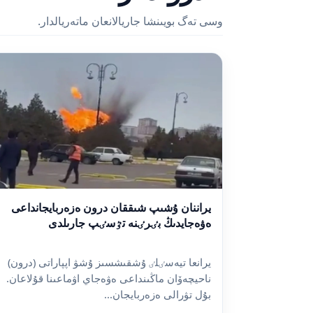
وسى تەگ بويىنشا جاريالانعان ماتەريالدار.
يراننان ۇشىپ شىققان درون ەزەربايجانداعى
ەۋەجايدىڭ بٸرٸنە تٷسٸپ جارىلدى
يرانعا تيەسٸلٸ ۇشقىشسىز ۇشۋ اپپاراتى (درون)
ناحيچەۆان ماڭىنداعى ەۋەجاي اۋماعىنا قۇلاعان.
بۇل تۋرالى ەزەربايجان...