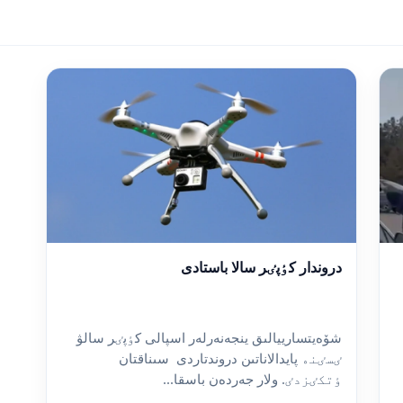
دروندار كٶپٸر سالا باستادى
شۆەيتسارييالىق ينجەنەرلەر اسپالى كٶپٸر سالۋ
ٸسٸنە پايدالاناتىن دروندتاردى سىناقتان
ٶتكٸزدٸ. ولار جەردەن باسقا...