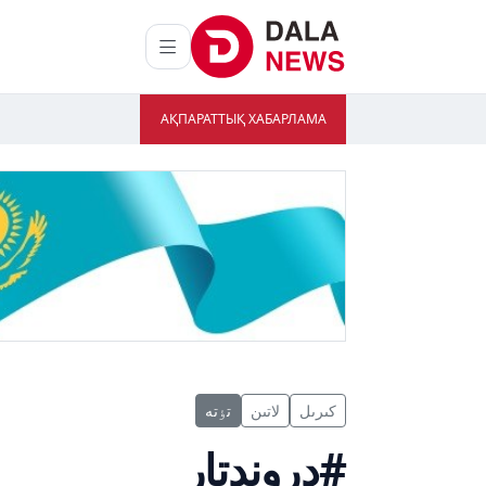
АҚПАРАТТЫҚ ХАБАРЛАМА
كىرىل
لاتىن
تٶتە
#دروندتار