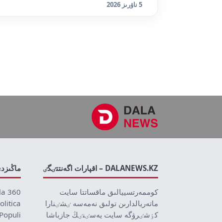
5 ناۋرىز 2026
DALANEWS.KZ – اقپارات اگەنتتٸگٸ
ماڭىزد
كوممەرتسييالىق ماقساتتا سايت
la 360
ماتەريالدارىن تولىق نەمەسە ٸشٸنارا
olitica
كٶشٸرۋگە سايت يەسٸنٸڭ جازباشا
Populi