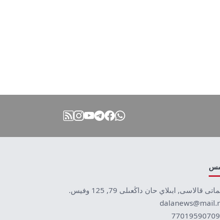
نىس
ماتى قالاسى, ابىلاي حان داڭعىلى 79, 125 وفيس.
dalanews@mail.