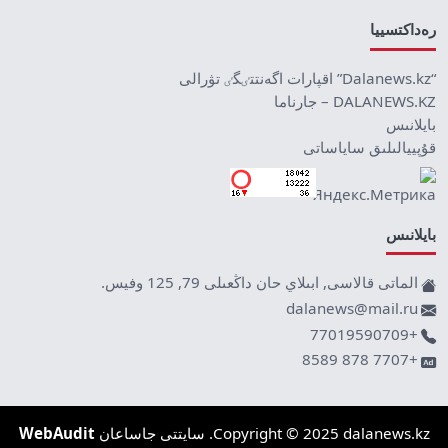
رەداكتسييا
“Dalanews.kz” اقپارات اگەنتتٸگٸ تۋرالى
DALANEWS.KZ – جارناما
بايلانىس
قۇپييالىلىق ساياساتى
بايلانىس
الماتى قالاسى, ابىلاي حان داڭعىلى 79, 125 وفيس.
dalanews@mail.ru
+77019590709
+7707 878 8589
Copyright © 2025 dalanews.kz. سايتتى جاساعان
WebAudit