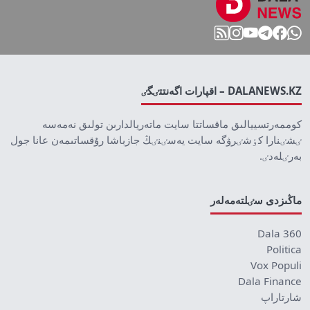
DALANEWS.KZ – اقپارات اگەنتتٸگٸ
كوممەرتسييالىق ماقساتتا سايت ماتەريالدارىن تولىق نەمەسە
ٸشٸنارا كٶشٸرۋگە سايت يەسٸنٸڭ جازباشا رۇقساتىمەن عانا جول
بەرٸلەدٸ.
ماڭىزدى سٸلتەمەلەر
Dala 360
Politica
Vox Populi
Dala Finance
شارتاراپ