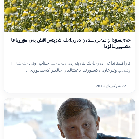
جەتٸسۋدا ٶندٸرٸلگەن دەرٸلٸك شٶپتەر اقش پەن ەۋروپاعا
ەكسپورتتالۋدا
قازاقستانداعى دەرٸلٸك شٶپتەردٸ ٶسٸرٸپ, جيناپ, ونى ٸشٸنارا
ٶڭدەپ وتىرعان, ەكسپورتقا باعىتتالعان جالعىز كەسٸپورى...
22 قىركٷيەك 2023