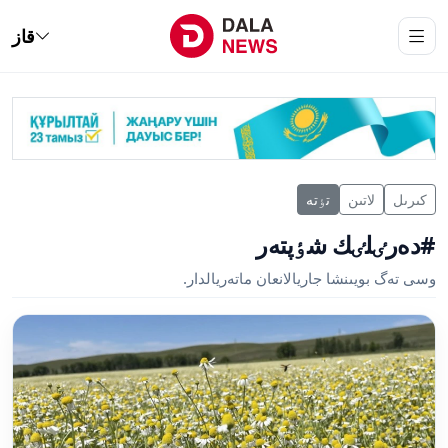
قاز
كىرىل
لاتىن
تٶتە
#دەرٸلٸك شٶپتەر
وسى تەگ بويىنشا جاريالانعان ماتەريالدار.