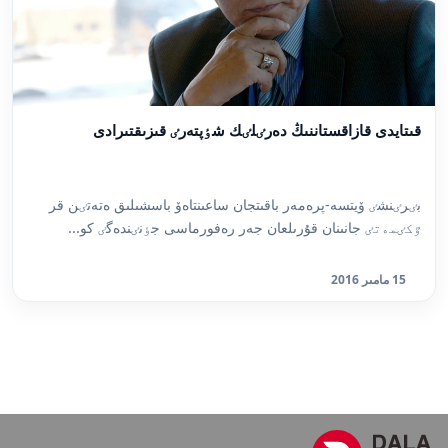
قىتايدى قازاقستاننىڭ دەرٸلٸك شٶپتەرٸ قىزىقتىرادى
بٸرٸنشٸ ۆيتسە-پرەمەر باقىتجان ساعىنتاەۆ باسشىلىق ەتەتٸن قر
ٷكٸمەتٸ جانىنان قۇرىلعان جەر رەفورماسى جٶنٸندەگٸ كو...
15 مامىر 2016