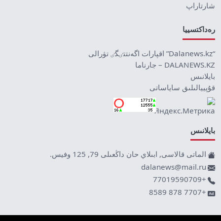
شارتاراپ
رەداكتسييا
“Dalanews.kz” اقپارات اگەنتتٸگٸ تۋرالى
DALANEWS.KZ – جارناما
بايلانىس
قۇپييالىلىق ساياساتى
بايلانىس
الماتى قالاسى, ابىلاي حان داڭعىلى 79, 125 وفيس.
dalanews@mail.ru
+77019590709
+7707 878 8589