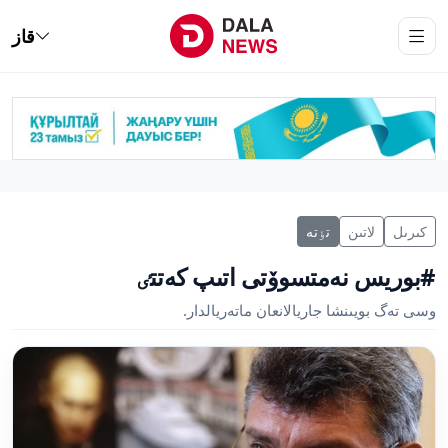
قاز
كىرىل
لاتىن
تٶتە
#بوريس نەمتسوۆتى اتىپ كەتتٸ
وسى تەگ بويىنشا جاريالانعان ماتەريالدار.