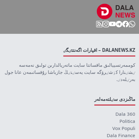
DALANEWS.KZ – اقپارات اگەنتتٸگٸ
كوممەرتسييالىق ماقساتتا سايت ماتەريالدارىن تولىق نەمەسە
ٸشٸنارا كٶشٸرۋگە سايت يەسٸنٸڭ جازباشا رۇقساتىمەن عانا جول
بەرٸلەدٸ.
ماڭىزدى سٸلتەمەلەر
Dala 360
Politica
Vox Populi
Dala Finance