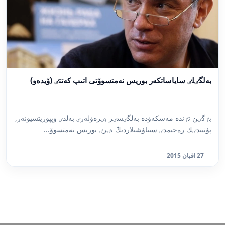
بەلگٸلٸ ساياساتكەر بوريس نەمتسوۆتى اتىپ كەتتٸ (ۆيدەو)
بٷگٸن تٷندە مەسكەۋدە بەلگٸسٸز بٸرەۋلەرٸ بەلدٸ وپپوزيتسيونەر,
پۋتيندٸك رەجيمدٸ سىناۋشىلاردىڭ بٸرٸ بوريس نەمتسوۆ...
27 اقپان 2015