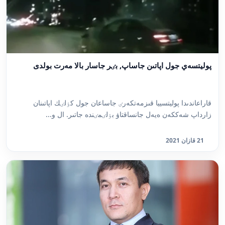
پوليتسەي جول اپاتىن جاساپ, بٸر جاسار بالا مەرت بولدى
قاراعاندىدا پوليتسييا قىزمەتكەرٸ جاساعان جول كٶلٸك اپاتىنان
زارداپ شەككەن ەيەل جانساقتاۋ بٶلٸمٸندە جاتىر. ال و...
21 قازان 2021