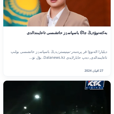
بەكتەنوۆتٸڭ جاڭا باسپاسٶز حاتشىسى تاعايىندالدى
ديليارا الەنوۆا قر پرەمەر-مينيسترٸنٸڭ باسپاسٶز حاتشىسى بولىپ
تاعايىندالدى, دەپ حابارلايدى Dalanews.kz. بۇل تۋ...
27 اقپان 2024