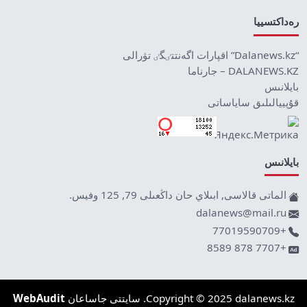
رەداكتسييا
“Dalanews.kz” اقپارات اگەنتتٸگٸ تۋرالى
DALANEWS.KZ – جارناما
بايلانىس
قۇپييالىلىق ساياساتى
بايلانىس
الماتى قالاسى, ابىلاي حان داڭعىلى 79, 125 وفيس.
dalanews@mail.ru
+77019590709
+7707 878 8589
Copyright © 2025 dalanews.kz. سايتتى جاساعان
WebAudit