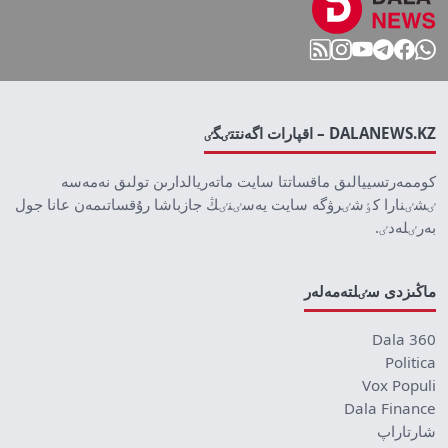
DALANEWS.KZ – اقپارات اگەنتتٸگٸ
كوممەرتسييالىق ماقساتتا سايت ماتەريالدارىن تولىق نەمەسە
ٸشٸنارا كٶشٸرۋگە سايت يەسٸنٸڭ جازباشا رۇقساتىمەن عانا جول
بەرٸلەدٸ.
ماڭىزدى سٸلتەمەلەر
Dala 360
Politica
Vox Populi
Dala Finance
شارتاراپ