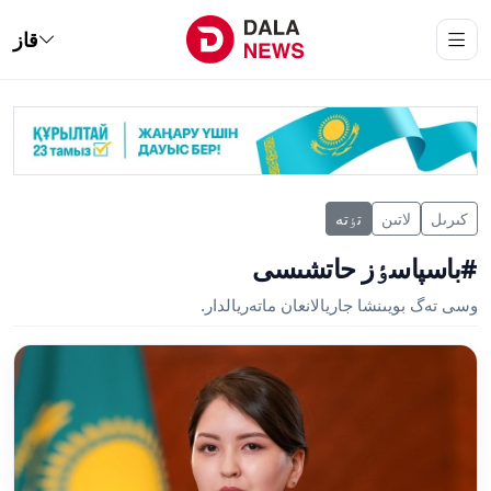
قاز
كىرىل
لاتىن
تٶتە
#باسپاسٶز حاتشىسى
وسى تەگ بويىنشا جاريالانعان ماتەريالدار.