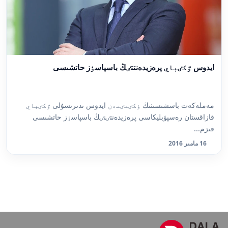
ايدوس ٷكٸباي پرەزيدەنتتٸڭ باسپاسٶز حاتشىسى
مەملەكەت باسشىسىنىڭ ٶكٸمٸمەن ايدوس ىدىرىسۇلى ٷكٸباي
قازاقستان رەسپۋبليكاسى پرەزيدەنتٸنٸڭ باسپاسٶز حاتشىسى
قىزم...
16 مامىر 2016