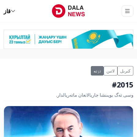
قاز
كىرىل
لاتىن
تٶتە
#2015
وسى تەگ بويىنشا جاريالانعان ماتەريالدار.