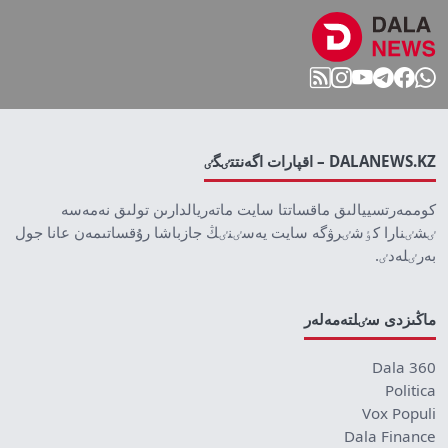
DALANEWS.KZ – اقپارات اگەنتتٸگٸ
كوممەرتسييالىق ماقساتتا سايت ماتەريالدارىن تولىق نەمەسە
ٸشٸنارا كٶشٸرۋگە سايت يەسٸنٸڭ جازباشا رۇقساتىمەن عانا جول
بەرٸلەدٸ.
ماڭىزدى سٸلتەمەلەر
Dala 360
Politica
Vox Populi
Dala Finance