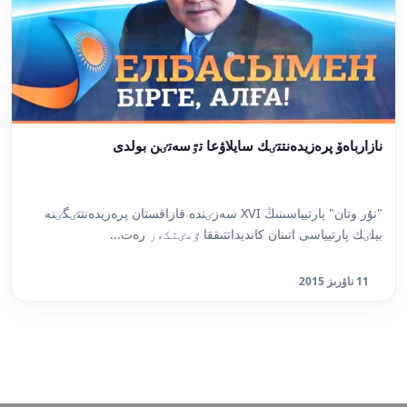
نازارباەۆ پرەزيدەنتتٸك سايلاۋعا تٷسەتٸن بولدى
"نۇر وتان" پارتيياسىنىڭ XVI سەزٸندە قازاقستان پرەزيدەنتتٸگٸنە
بيلٸك پارتيياسى اتىنان كانديداتتىققا ٷمٸتكەر رەت...
11 ناۋرىز 2015