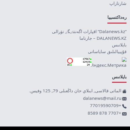
شارتاراپ
رەداكتسييا
“Dalanews.kz” اقپارات اگەنتتٸگٸ تۋرالى
DALANEWS.KZ – جارناما
بايلانىس
قۇپييالىلىق ساياساتى
بايلانىس
الماتى قالاسى, ابىلاي حان داڭعىلى 79, 125 وفيس.
dalanews@mail.ru
+77019590709
+7707 878 8589