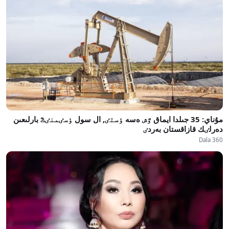
مۇناي: 35 جىلدا ايماق ٷش ەسە ٶستٸ, ال سول ٶسٸمنٸڭ بارلىعىن
دەرلٸك قازاقستان بەردٸ
Dala 360