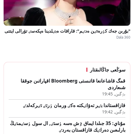
"بۇرىن جەك كٶرەتٸن ەدٸم": قاراقات ەبٸلدينا ەپكەسٸ تۋرالى ايتتى
Dala 360
سوڭعى جاڭالىقتار
قمگ قاشاعانعا قاتىستى Bloomberg اقپاراتىن جوققا
شىعاردى
بٷگىن, 19:45
قازاقستاندا بٸر تەۋلٸكتە ەكٸ ورمان ٶرتٸ تٸركەلدٸ
بٷگىن, 19:42
مۇناي: 35 جىلدا ايماق ٷش ەسە ٶستٸ, ال سول ٶسٸمنٸڭ
بارلىعىن دەرلٸك قازاقستان بەردٸ