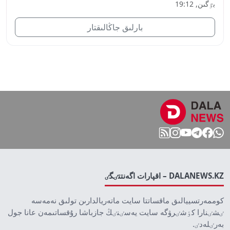
بٷگىن, 19:12
بارلىق جاڭالىقتار
DALANEWS.KZ – اقپارات اگەنتتٸگٸ
كوممەرتسييالىق ماقساتتا سايت ماتەريالدارىن تولىق نەمەسە
ٸشٸنارا كٶشٸرۋگە سايت يەسٸنٸڭ جازباشا رۇقساتىمەن عانا جول
بەرٸلەدٸ.