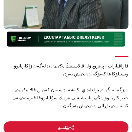
قازاقپارات - پەتروپاۆل قالاسىنىڭ ەكٸمٸ تٶلەگەن زاكاريانوۆ
وتستاۆكاعا كەتۋگە ٶتٸنٸش بەردٸ.
بٸزگە بەلگٸلٸ بولعانداي, كەشە تٷستەن كەيٸن قالا ەكٸمٸ
ت.زاكاريانوۆ ٶڭٸر باسشىسى ەرٸك سۇلتانوۆقا قىزمەتٸنەن
كەتەتٸنٸ تۋرالى ٶتٸنٸش بەرگەن.
بۆلىسۋ