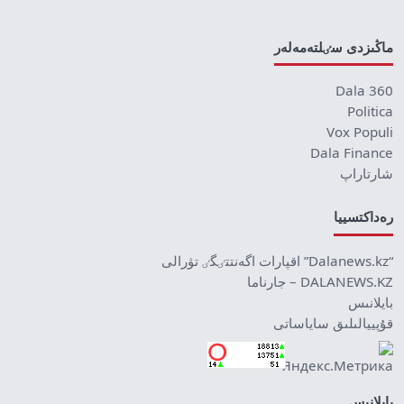
ماڭىزدى سٸلتەمەلەر
Dala 360
Politica
Vox Populi
Dala Finance
شارتاراپ
رەداكتسييا
“Dalanews.kz” اقپارات اگەنتتٸگٸ تۋرالى
DALANEWS.KZ – جارناما
بايلانىس
قۇپييالىلىق ساياساتى
بايلانىس