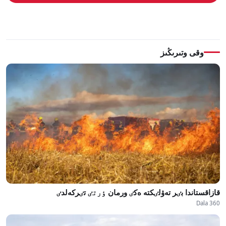
وقى وتىرىڭىز
قازاقستاندا بٸر تەۋلٸكتە ەكٸ ورمان ٶرتٸ تٸركەلدٸ
Dala 360