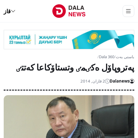
قاز
باستى بەت
/
Dala 360
/
پەتروپاۆل ەكٸمٸ وتستاۆكاعا كەتتٸ
Dalanews
2 قازان, 2014