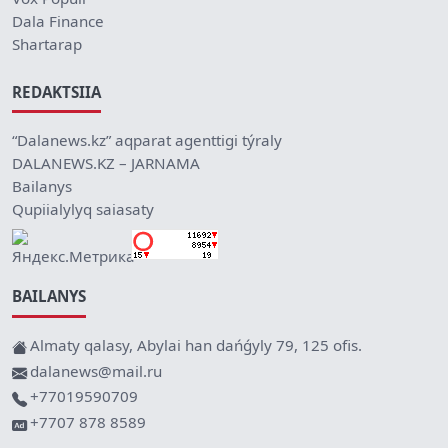
Dala Finance
Shartarap
REDAKTSIIA
“Dalanews.kz” aqparat agenttigi týraly
DALANEWS.KZ – JARNAMA
Bailanys
Qupiialylyq saiasaty
BAILANYS
Almaty qalasy, Abylai han dańǵyly 79, 125 ofis.
dalanews@mail.ru
+77019590709
+7707 878 8589