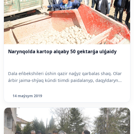
Narynqolda kartop alqaby 50 gektarǵa ulǵaidy
Dala eńbekshileri úshin qazir naǵyz qarbalas shaq. Olar
árbir jaima-shýaq kúndi tiimdi paidalanyp, daqyldaryn...
14 maýsym 2019