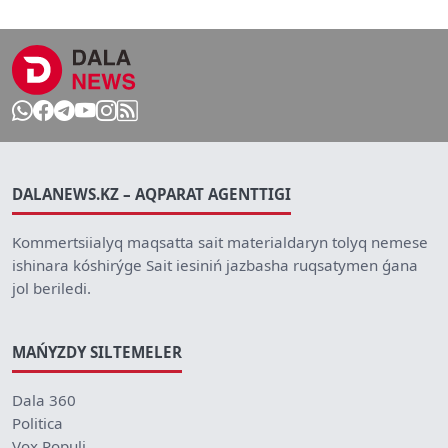
DALANEWS.KZ – AQPARAT AGENTTIGI
Kommertsiialyq maqsatta sait materialdaryn tolyq nemese
ishinara kóshirýge Sait iesiniń jazbasha ruqsatymen ǵana
jol beriledi.
MAŃYZDY SILTEMELER
Dala 360
Politica
Vox Populi