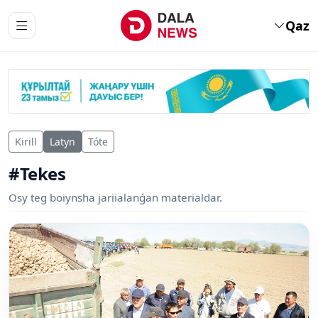
Qaz
Kirill
Latyn
Tóte
#Tekes
Osy teg boiynsha jariialanǵan materialdar.