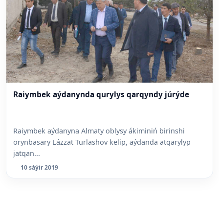
Raiymbek aýdanynda qurylys qarqyndy júrýde
Raiymbek aýdanyna Almaty oblysy ákiminiń birinshi
orynbasary Lázzat Turlashov kelip, aýdanda atqarylyp
jatqan...
10 sáýir 2019