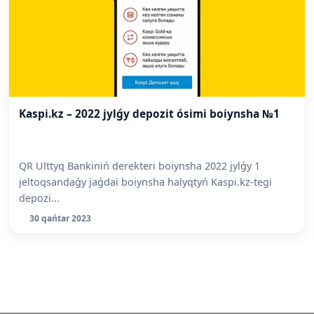
Kaspi.kz – 2022 jylǵy depozit ósimi boiynsha №1
QR Ulttyq Bankiniń derekteri boiynsha 2022 jylǵy 1
jeltoqsandaǵy jaǵdai boiynsha halyqtyń Kaspi.kz-tegi
depozi...
30 qańtar 2023