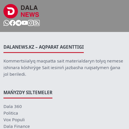
DALANEWS.KZ – AQPARAT AGENTTIGI
Kommertsiialyq maqsatta sait materialdaryn tolyq nemese
ishinara kóshirýge Sait iesiniń jazbasha ruqsatymen ǵana
jol beriledi.
MAŃYZDY SILTEMELER
Dala 360
Politica
Vox Populi
Dala Finance