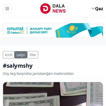
Qaz
Kirill
Latyn
Tóte
#salymshy
Osy teg boiynsha jariialanǵan materialdar.