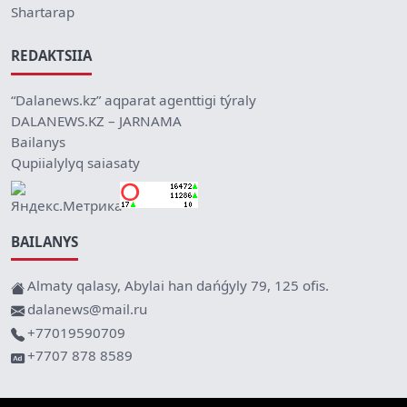
Shartarap
REDAKTSIIA
“Dalanews.kz” aqparat agenttigi týraly
DALANEWS.KZ – JARNAMA
Bailanys
Qupiialylyq saiasaty
BAILANYS
Almaty qalasy, Abylai han dańǵyly 79, 125 ofis.
dalanews@mail.ru
+77019590709
+7707 878 8589