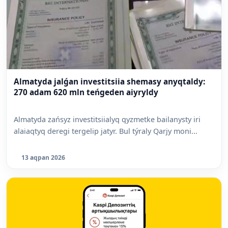
Almatyda jalǵan investitsiia shemasy anyqtaldy:
270 adam 620 mln teńgeden aiyryldy
Almatyda zańsyz investitsiialyq qyzmetke bailanysty iri
alaiaqtyq deregi tergelip jatyr. Bul týraly Qarjy moni...
13 aqpan 2026