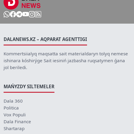
DALANEWS.KZ – AQPARAT AGENTTIGI
Kommertsiialyq maqsatta sait materialdaryn tolyq nemese
ishinara kóshirýge Sait iesiniń jazbasha ruqsatymen ǵana
jol beriledi.
MAŃYZDY SILTEMELER
Dala 360
Politica
Vox Populi
Dala Finance
Shartarap