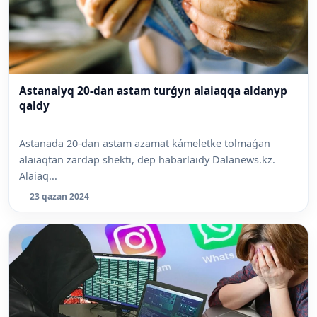
Astanalyq 20-dan astam turǵyn alaiaqqa aldanyp
qaldy
Astanada 20-dan astam azamat kámeletke tolmaǵan
alaiaqtan zardap shekti, dep habarlaidy Dalanews.kz.
Alaiaq...
23 qazan 2024