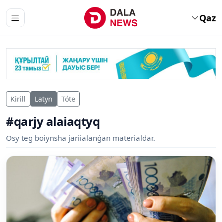
Qaz
Kirill
Latyn
Tóte
#qarjy alaiaqtyq
Osy teg boiynsha jariialanǵan materialdar.