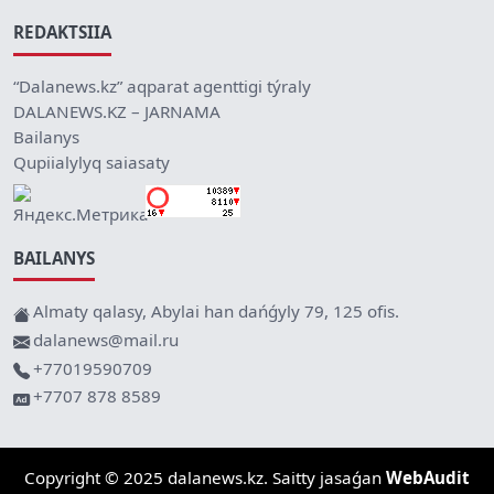
REDAKTSIIA
“Dalanews.kz” aqparat agenttigi týraly
DALANEWS.KZ – JARNAMA
Bailanys
Qupiialylyq saiasaty
BAILANYS
Almaty qalasy, Abylai han dańǵyly 79, 125 ofis.
dalanews@mail.ru
+77019590709
+7707 878 8589
Copyright © 2025 dalanews.kz. Saitty jasaǵan
WebAudit