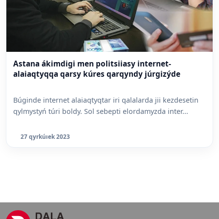
Astana ákimdigi men politsiiasy internet-
alaiaqtyqqa qarsy kúres qarqyndy júrgizýde
Búginde internet alaiaqtyqtar iri qalalarda jii kezdesetin
qylmystyń túri boldy. Sol sebepti elordamyzda inter...
27 qyrkúıek 2023