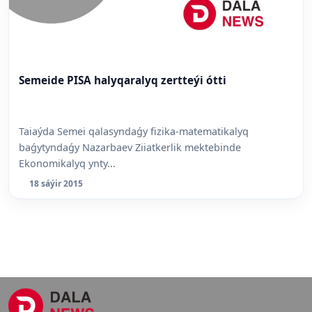
Semeide PISA halyqaralyq zertteýi ótti
Taiaýda Semei qalasyndaǵy fizika-matematikalyq
baǵytyndaǵy Nazarbaev Ziiatkerlik mektebinde
Ekonomikalyq ynty...
18 sáýir 2015