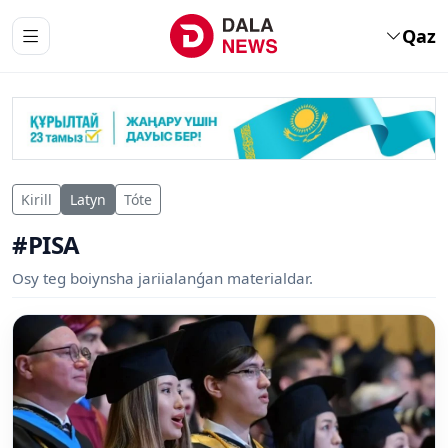
Qaz
Kirill
Latyn
Tóte
#PISA
Osy teg boiynsha jariialanǵan materialdar.