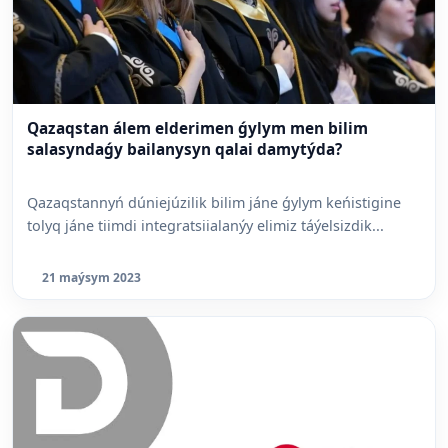
Qazaqstan álem elderimen ǵylym men bilim
salasyndaǵy bailanysyn qalai damytýda?
Qazaqstannyń dúniejúzilik bilim jáne ǵylym keńistigine
tolyq jáne tiimdi integratsiialanýy elimiz táýelsizdik...
21 maýsym 2023