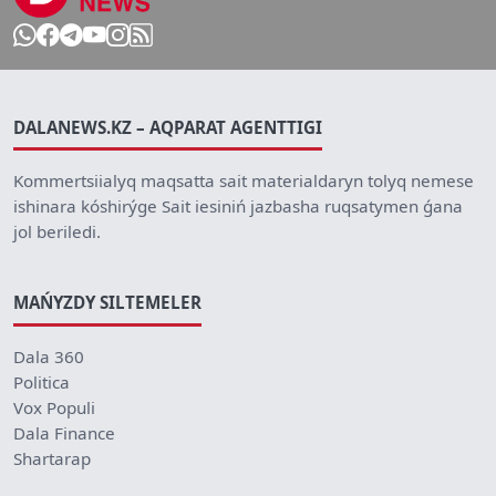
DALANEWS.KZ – AQPARAT AGENTTIGI
Kommertsiialyq maqsatta sait materialdaryn tolyq nemese
ishinara kóshirýge Sait iesiniń jazbasha ruqsatymen ǵana
jol beriledi.
MAŃYZDY SILTEMELER
Dala 360
Politica
Vox Populi
Dala Finance
Shartarap