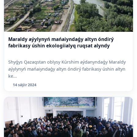
Maraldy aýylynyń mańaiyndaǵy altyn óndirý
fabrikasy úshin ekologiialyq ruqsat alyndy
Shyǵys Qazaqstan oblysy Kúrshim aýdanyndaǵy Maraldy
aýylynyń mańaiyndaǵy altyn óndirý fabrikasy úshin altyn
ke...
14 sáýir 2024