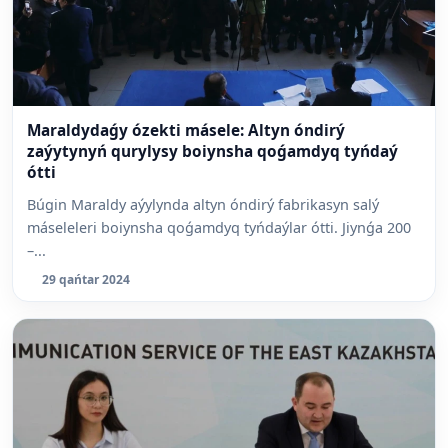
Maraldydaǵy ózekti másele: Altyn óndirý
zaýytynyń qurylysy boiynsha qoǵamdyq tyńdaý
ótti
Búgin Maraldy aýylynda altyn óndirý fabrikasyn salý
máseleleri boiynsha qoǵamdyq tyńdaýlar ótti. Jiynǵa 200
–...
29 qańtar 2024