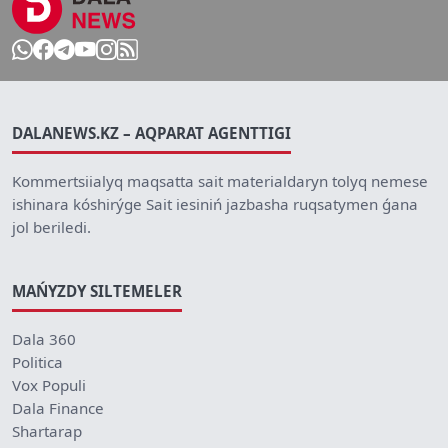
DALANEWS.KZ – AQPARAT AGENTTIGI
Kommertsiialyq maqsatta sait materialdaryn tolyq nemese
ishinara kóshirýge Sait iesiniń jazbasha ruqsatymen ǵana
jol beriledi.
MAŃYZDY SILTEMELER
Dala 360
Politica
Vox Populi
Dala Finance
Shartarap