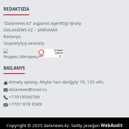
REDAKTSIIA
“Dalanews.kz” aqparat agenttigi týraly
DALANEWS.KZ – JARNAMA
Bailanys
Qupiialylyq saiasaty
BAILANYS
Almaty qalasy, Abylai han dańǵyly 79, 125 ofis.
dalanews@mail.ru
+77019590709
+7707 878 8589
Copyright © 2025 dalanews.kz. Saitty jasaǵan
WebAudit