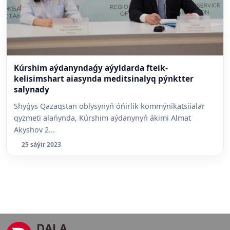
Kúrshim aýdanyndaǵy aýyldarda fteik-
kelisimshart aiasynda meditsinalyq pýnktter
salynady
Shyǵys Qazaqstan oblysynyń óńirlik kommýnikatsiialar
qyzmeti alańynda, Kúrshim aýdanynyń ákimi Almat
Akyshov 2...
25 sáýir 2023