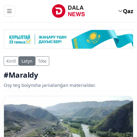
Qaz
Kirill
Latyn
Tóte
#Maraldy
Osy teg boiynsha jariialanǵan materialdar.