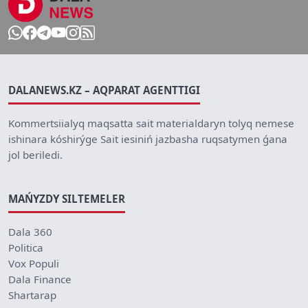
DALANEWS.KZ – AQPARAT AGENTTIGI
Kommertsiialyq maqsatta sait materialdaryn tolyq nemese
ishinara kóshirýge Sait iesiniń jazbasha ruqsatymen ǵana
jol beriledi.
MAŃYZDY SILTEMELER
Dala 360
Politica
Vox Populi
Dala Finance
Shartarap