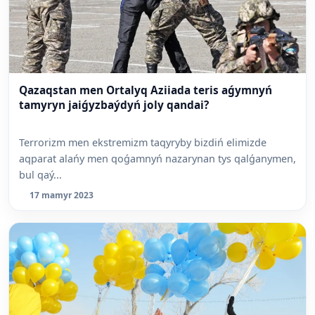
Qazaqstan men Ortalyq Aziiada teris aǵymnyń
tamyryn jaiǵyzbaýdyń joly qandai?
Terrorizm men ekstremizm taqyryby bizdiń elimizde
aqparat alańy men qoǵamnyń nazarynan tys qalǵanymen,
bul qaý...
17 mamyr 2023