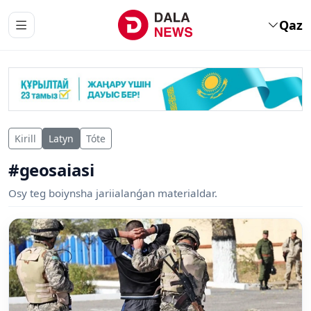
Qaz
Kirill
Latyn
Tóte
#geosaiasi
Osy teg boiynsha jariialanǵan materialdar.