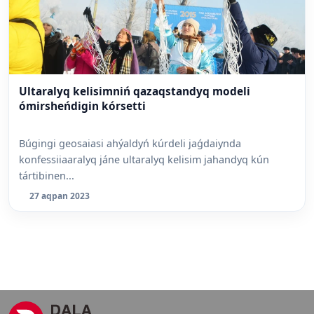
Ultaralyq kelisimniń qazaqstandyq modeli
ómirsheńdigin kórsetti
Búgingi geosaiasi ahýaldyń kúrdeli jaǵdaiynda
konfessiiaaralyq jáne ultaralyq kelisim jahandyq kún
tártibinen...
27 aqpan 2023