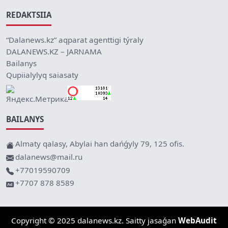
REDAKTSIIA
“Dalanews.kz” aqparat agenttigi týraly
DALANEWS.KZ – JARNAMA
Bailanys
Qupiialylyq saiasaty
BAILANYS
Almaty qalasy, Abylai han dańǵyly 79, 125 ofis.
dalanews@mail.ru
+77019590709
+7707 878 8589
Copyright © 2025 dalanews.kz. Saitty jasaǵan
WebAudit