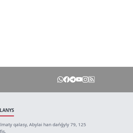
ILANYS
lmaty qalasy, Abylai han dańǵyly 79, 125
fis.