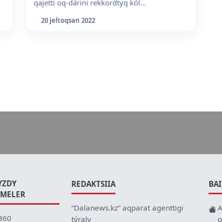
qajetti oq-dárini rekkordtyq kól...
20 jeltoqsan 2022
YZDY
REDAKTSIIA
BA
EMELER
“Dalanews.kz” aqparat agenttigi
A
360
týraly
o