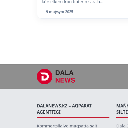
kórsetken dron tipterin sarala...
9 maýsym 2025
DALANEWS.KZ – AQPARAT
MAŃ
AGENTTIGI
SILT
Kommertsiialyq maqsatta sait
Dala 