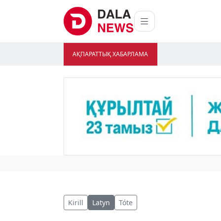
АҚПАРАТТЫҚ ХАБАРЛАМА
Kirill
Latyn
Tóte