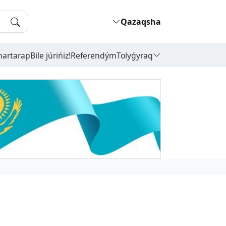
Qazaqsha
hartarap
Bile júrińiz!
Referendým
Tolyǵyraq