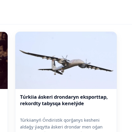
Túrkiia áskeri drondaryn eksporttap,
rekordty tabysqa kenelýde
Túrkiianyń Óndiristik qorǵanys kesheni
aldaǵy ýaqytta áskeri drondar men oǵan