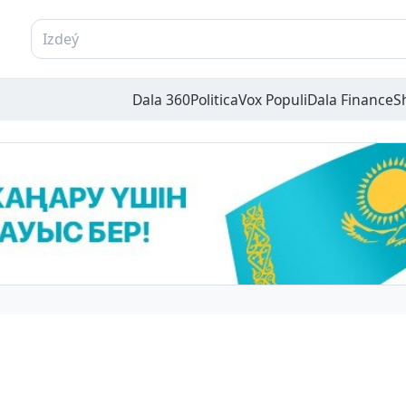
Dala 360
Politica
Vox Populi
Dala Finance
S