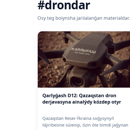
#drondar
Osy teg boiynsha jariialanǵan materialdar.
Qarlyǵash D12: Qazaqstan dron
derjavasyna ainalýdy kózdep otyr
Qazaqstan Resei-Ýkraina soǵysynyń
tájiribesine súienip, ózin óte tiimdi jaǵynan