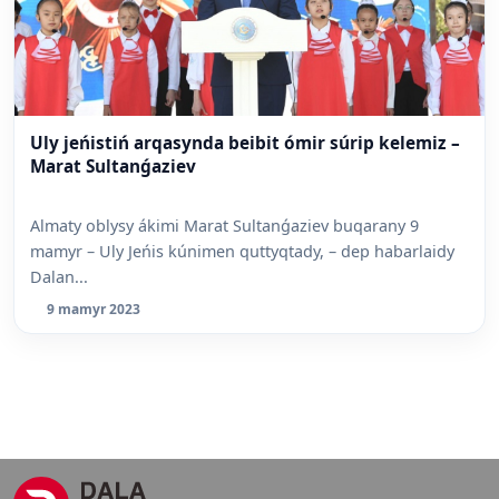
Uly jeńistiń arqasynda beibit ómir súrip kelemiz –
Marat Sultanǵaziev
Almaty oblysy ákimi Marat Sultanǵaziev buqarany 9
mamyr – Uly Jeńis kúnimen quttyqtady, – dep habarlaidy
Dalan...
9 mamyr 2023