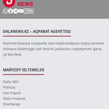
DALANEWS.KZ – AQPARAT AGENTTIGI
Kommertsiialyq maqsatta sait materialdaryn tolyq nemese
ishinara kóshirýge Sait iesiniń jazbasha ruqsatymen ǵana
jol beriledi.
MAŃYZDY SILTEMELER
Dala 360
Politica
Vox Populi
Dala Finance
Shartarap