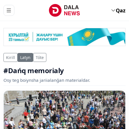
Qaz
Kirill
Latyn
Tóte
#Dańq memorialy
Osy teg boiynsha jariialanǵan materialdar.