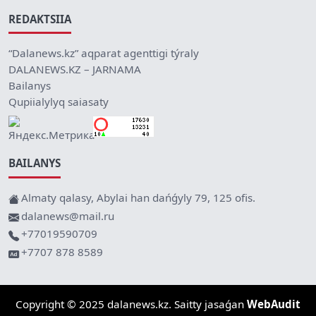
REDAKTSIIA
“Dalanews.kz” aqparat agenttigi týraly
DALANEWS.KZ – JARNAMA
Bailanys
Qupiialylyq saiasaty
BAILANYS
Almaty qalasy, Abylai han dańǵyly 79, 125 ofis.
dalanews@mail.ru
+77019590709
+7707 878 8589
Copyright © 2025 dalanews.kz. Saitty jasaǵan
WebAudit