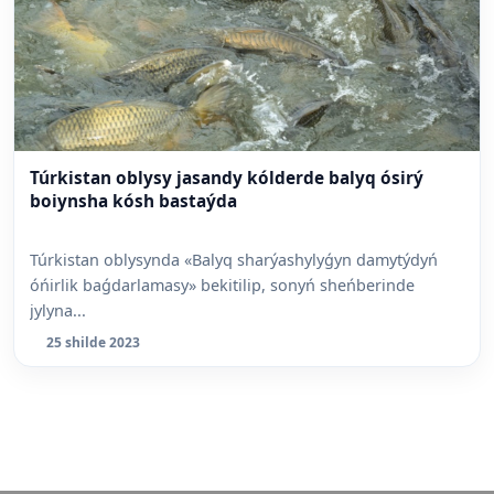
Túrkistan oblysy jasandy kólderde balyq ósirý
boiynsha kósh bastaýda
Túrkistan oblysynda «Balyq sharýashylyǵyn damytýdyń
óńirlik baǵdarlamasy» bekitilip, sonyń sheńberinde
jylyna...
25 shilde 2023