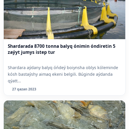
Shardarada 8700 tonna balyq ónimin óndiretin 5
zaýyt jumys istep tur
Shardara aýdany balyq óńdeý boiynsha oblys kóleminde
kósh bastaýshy aimaq ekeni belgili. Búginde aýdanda
qýatt...
27 qazan 2023