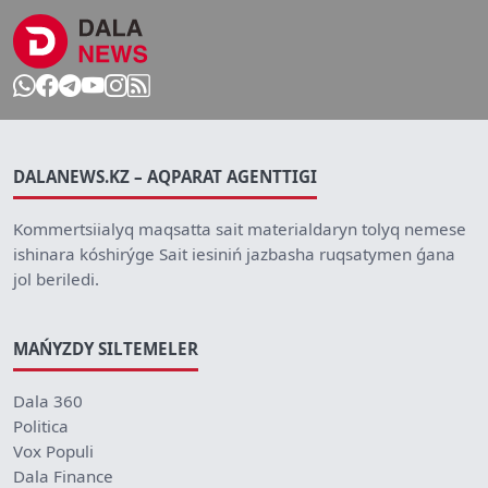
DALANEWS.KZ – AQPARAT AGENTTIGI
Kommertsiialyq maqsatta sait materialdaryn tolyq nemese
ishinara kóshirýge Sait iesiniń jazbasha ruqsatymen ǵana
jol beriledi.
MAŃYZDY SILTEMELER
Dala 360
Politica
Vox Populi
Dala Finance