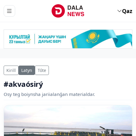
Qaz
Kirill
Latyn
Tóte
#akvaósirý
Osy teg boiynsha jariialanǵan materialdar.