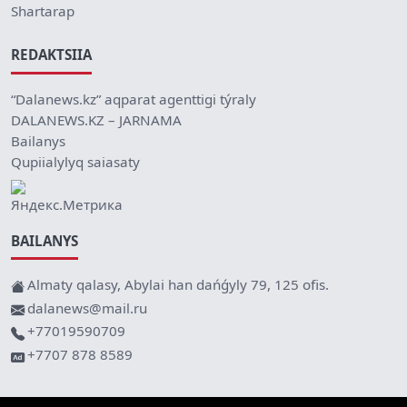
Shartarap
REDAKTSIIA
“Dalanews.kz” aqparat agenttigi týraly
DALANEWS.KZ – JARNAMA
Bailanys
Qupiialylyq saiasaty
BAILANYS
Almaty qalasy, Abylai han dańǵyly 79, 125 ofis.
dalanews@mail.ru
+77019590709
+7707 878 8589