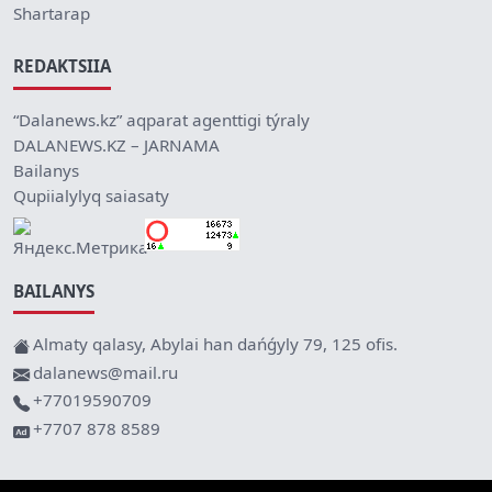
Shartarap
REDAKTSIIA
“Dalanews.kz” aqparat agenttigi týraly
DALANEWS.KZ – JARNAMA
Bailanys
Qupiialylyq saiasaty
BAILANYS
Almaty qalasy, Abylai han dańǵyly 79, 125 ofis.
dalanews@mail.ru
+77019590709
+7707 878 8589