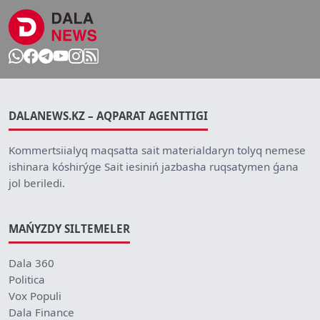
DALANEWS.KZ – AQPARAT AGENTTIGI
Kommertsiialyq maqsatta sait materialdaryn tolyq nemese
ishinara kóshirýge Sait iesiniń jazbasha ruqsatymen ǵana
jol beriledi.
MAŃYZDY SILTEMELER
Dala 360
Politica
Vox Populi
Dala Finance