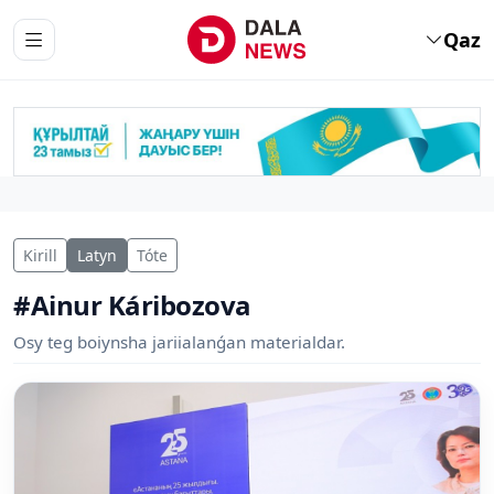
Qaz
Kirill
Latyn
Tóte
#Ainur Káribozova
Osy teg boiynsha jariialanǵan materialdar.