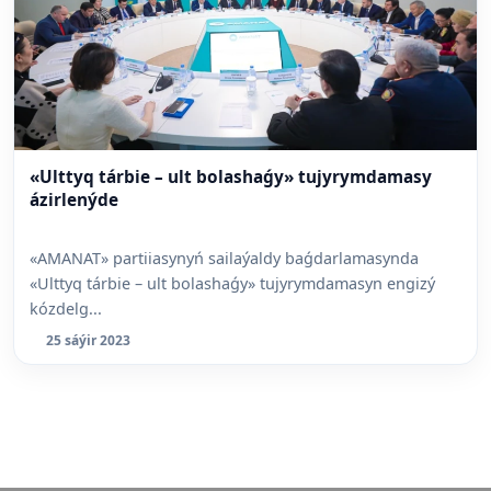
«Ulttyq tárbie – ult bolashaǵy» tujyrymdamasy
ázirlenýde
«AMANAT» partiiasynyń sailaýaldy baǵdarlamasynda
«Ulttyq tárbie – ult bolashaǵy» tujyrymdamasyn engizý
kózdelg...
25 sáýir 2023