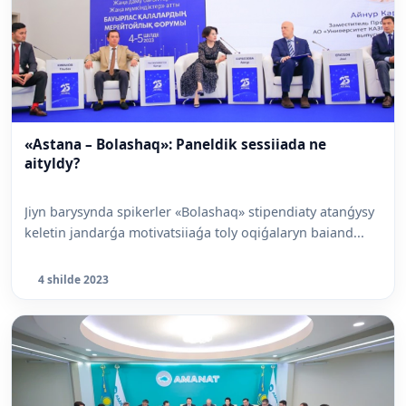
«Astana – Bolashaq»: Paneldik sessiiada ne
aityldy?
Jiyn barysynda spikerler «Bolashaq» stipendiaty atanǵysy
keletin jandarǵa motivatsiiaǵa toly oqiǵalaryn baiand...
4 shilde 2023