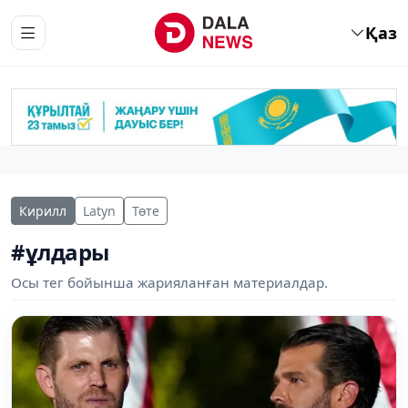
Қаз
Кирилл
Latyn
Төте
#ұлдары
Осы тег бойынша жарияланған материалдар.