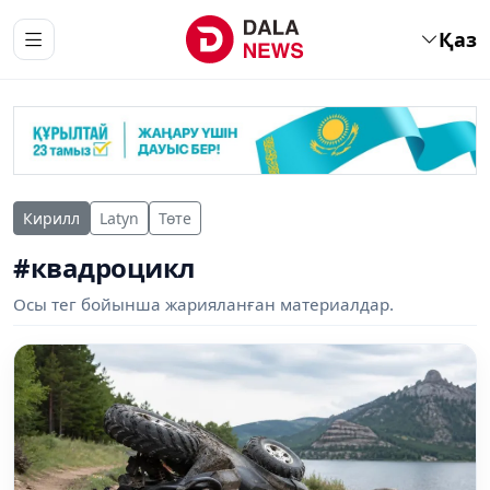
Қаз
Кирилл
Latyn
Төте
#квадроцикл
Осы тег бойынша жарияланған материалдар.