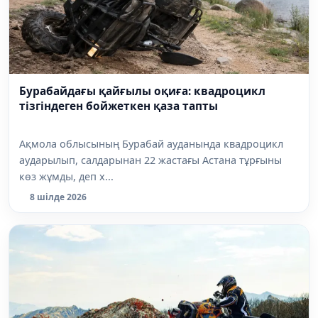
Бурабайдағы қайғылы оқиға: квадроцикл
тізгіндеген бойжеткен қаза тапты
Ақмола облысының Бурабай ауданында квадроцикл
аударылып, салдарынан 22 жастағы Астана тұрғыны
көз жұмды, деп х...
8 шілде 2026