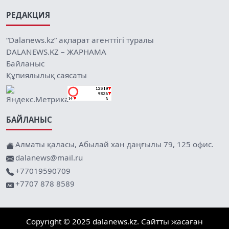
РЕДАКЦИЯ
“Dalanews.kz” ақпарат агенттігі туралы
DALANEWS.KZ – ЖАРНАМА
Байланыс
Құпиялылық саясаты
БАЙЛАНЫС
Алматы қаласы, Абылай хан даңғылы 79, 125 офис.
dalanews@mail.ru
+77019590709
+7707 878 8589
Copyright © 2025 dalanews.kz. Сайтты жасаған