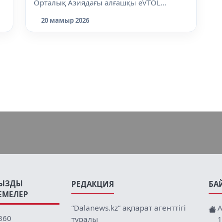
Орталық Азиядағы алғашқы eVTOL
аэрота...
20 мамыр 2026
ЫЗДЫ
РЕДАКЦИЯ
БА
ЕМЕЛЕР
“Dalanews.kz” ақпарат агенттігі
А
360
туралы
1