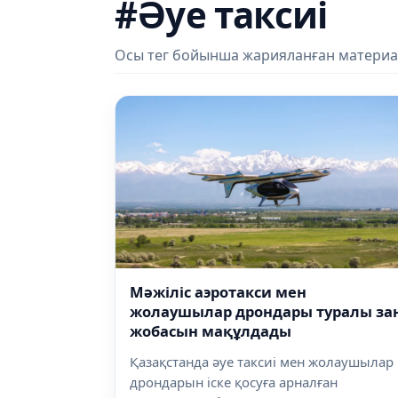
#Әуе таксиі
Осы тег бойынша жарияланған материа
Мәжіліс аэротакси мен
жолаушылар дрондары туралы за
жобасын мақұлдады
Қазақстанда әуе таксиі мен жолаушылар
дрондарын іске қосуға арналған