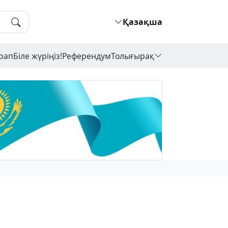
Қазақша
рап
Біле жүріңіз!
Референдум
Толығырақ