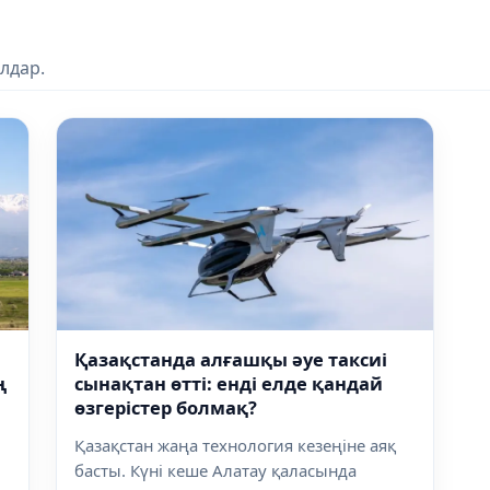
лдар.
Қазақстанда алғашқы әуе таксиі
ң
сынақтан өтті: енді елде қандай
өзгерістер болмақ?
Қазақстан жаңа технология кезеңіне аяқ
басты. Күні кеше Алатау қаласында