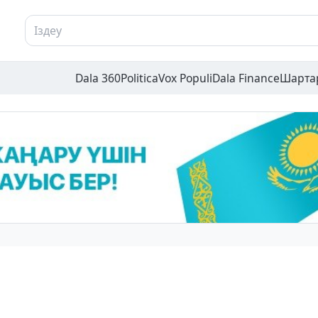
Dala 360
Politica
Vox Populi
Dala Finance
Шарта