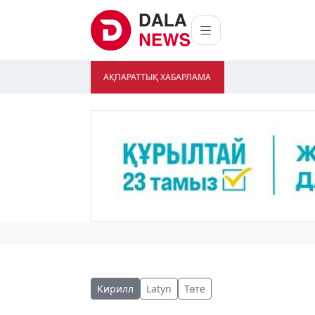
АҚПАРАТТЫҚ ХАБАРЛАМА
Кирилл
Latyn
Төте