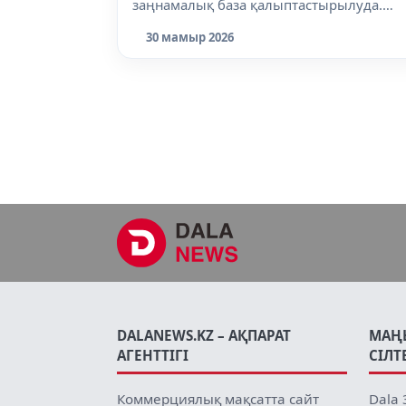
заңнамалық база қалыптастырылуда.
Мәжіліс...
30 мамыр 2026
DALANEWS.KZ – АҚПАРАТ
МАҢ
АГЕНТТІГІ
СІЛТ
Коммерциялық мақсатта сайт
Dala 