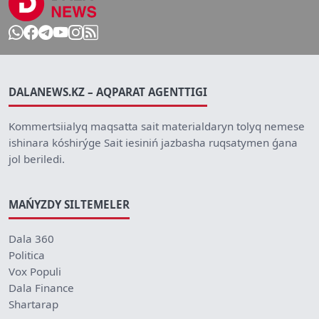
DALANEWS.KZ – AQPARAT AGENTTIGI
Kommertsiialyq maqsatta sait materialdaryn tolyq nemese
ishinara kóshirýge Sait iesiniń jazbasha ruqsatymen ǵana
jol beriledi.
MAŃYZDY SILTEMELER
Dala 360
Politica
Vox Populi
Dala Finance
Shartarap