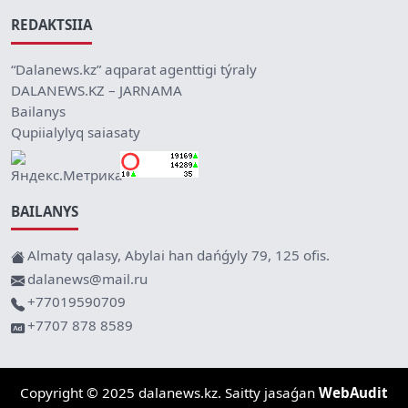
REDAKTSIIA
“Dalanews.kz” aqparat agenttigi týraly
DALANEWS.KZ – JARNAMA
Bailanys
Qupiialylyq saiasaty
BAILANYS
Almaty qalasy, Abylai han dańǵyly 79, 125 ofis.
dalanews@mail.ru
+77019590709
+7707 878 8589
Copyright © 2025 dalanews.kz. Saitty jasaǵan
WebAudit