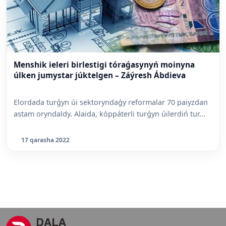
Menshik ieleri birlestigi tóraǵasynyń moinyna
úlken jumystar júktelgen – Záýresh Ábdieva
Elordada turǵyn úi sektoryndaǵy reformalar 70 paiyzdan
astam oryndaldy. Alaida, kóppáterli turǵyn úilerdiń tur...
17 qarasha 2022