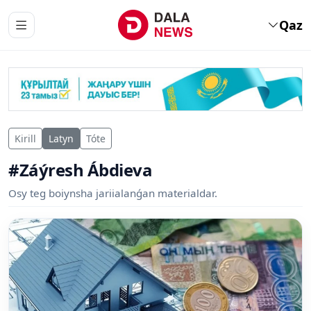
Qaz
Kirill
Latyn
Tóte
#Záýresh Ábdieva
Osy teg boiynsha jariialanǵan materialdar.