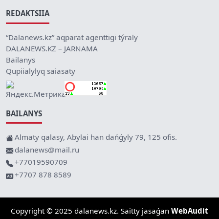
REDAKTSIIA
“Dalanews.kz” aqparat agenttigi týraly
DALANEWS.KZ – JARNAMA
Bailanys
Qupiialylyq saiasaty
BAILANYS
Almaty qalasy, Abylai han dańǵyly 79, 125 ofis.
dalanews@mail.ru
+77019590709
+7707 878 8589
Copyright © 2025 dalanews.kz. Saitty jasaǵan
WebAudit