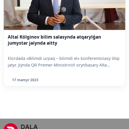
Altai Kólginov bilim salasynda atqarylǵan
jumystar jaiynda aitty
Elordada «Bilimdi urpaq – bilimdi el» konferentsiiasy ótip
jatyr. Jiynda QR Premer-Ministriniń orynbasary Alta...
17 mamyr 2023