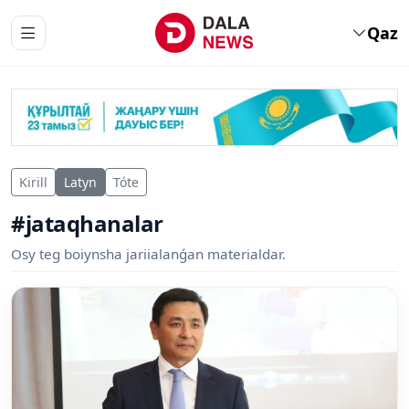
Qaz
Kirill
Latyn
Tóte
#jataqhanalar
Osy teg boiynsha jariialanǵan materialdar.