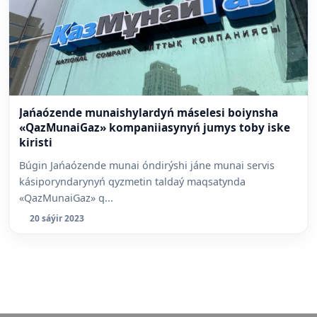
Jańaózende munaishylardyń máselesi boiynsha
«QazMunaiGaz» kompaniiasynyń jumys toby iske
kiristi
Búgin Jańaózende munai óndirýshi jáne munai servis
kásiporyndarynyń qyzmetin taldaý maqsatynda
«QazMunaiGaz» q...
20 sáýir 2023