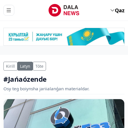
Qaz
Kirill
Latyn
Tóte
#Jańaózende
Osy teg boiynsha jariialanǵan materialdar.