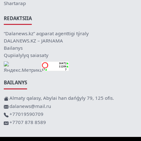
Shartarap
REDAKTSIIA
“Dalanews.kz” aqparat agenttigi týraly
DALANEWS.KZ – JARNAMA
Bailanys
Qupiialylyq saiasaty
BAILANYS
Almaty qalasy, Abylai han dańǵyly 79, 125 ofis.
dalanews@mail.ru
+77019590709
+7707 878 8589