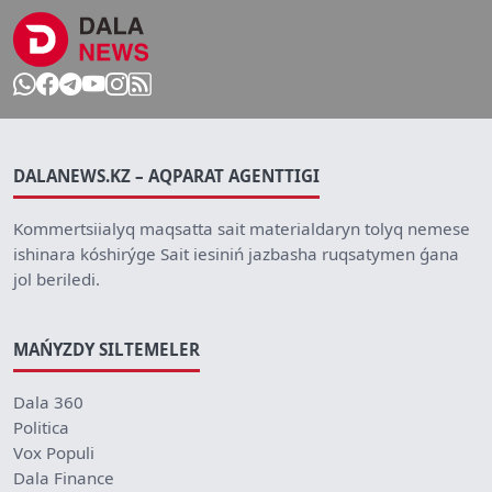
DALANEWS.KZ – AQPARAT AGENTTIGI
Kommertsiialyq maqsatta sait materialdaryn tolyq nemese
ishinara kóshirýge Sait iesiniń jazbasha ruqsatymen ǵana
jol beriledi.
MAŃYZDY SILTEMELER
Dala 360
Politica
Vox Populi
Dala Finance