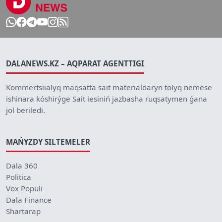
DALANEWS.KZ – AQPARAT AGENTTIGI
Kommertsiialyq maqsatta sait materialdaryn tolyq nemese
ishinara kóshirýge Sait iesiniń jazbasha ruqsatymen ǵana
jol beriledi.
MAŃYZDY SILTEMELER
Dala 360
Politica
Vox Populi
Dala Finance
Shartarap