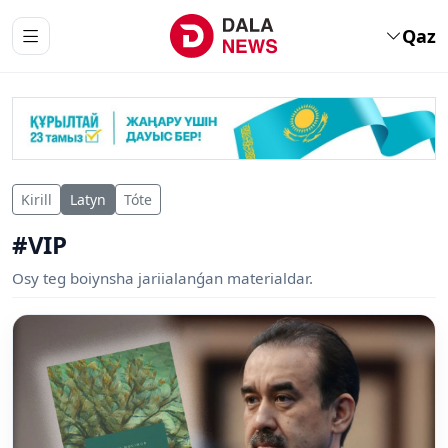
Qaz
Kirill
Latyn
Tóte
#VIP
Osy teg boiynsha jariialanǵan materialdar.