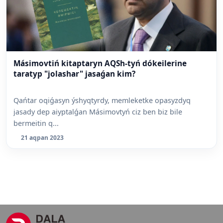
Másimovtiń kitaptaryn AQSh-tyń dókeilerine
taratyp "jolashar" jasaǵan kim?
Qańtar oqiǵasyn ýshyqtyrdy, memleketke opasyzdyq
jasady dep aiyptalǵan Másimovtyń ciz ben biz bile
bermeitin q...
21 aqpan 2023