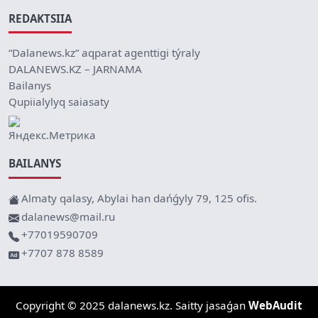
REDAKTSIIA
“Dalanews.kz” aqparat agenttigi týraly
DALANEWS.KZ – JARNAMA
Bailanys
Qupiialylyq saiasaty
BAILANYS
Almaty qalasy, Abylai han dańǵyly 79, 125 ofis.
dalanews@mail.ru
+77019590709
+7707 878 8589
Copyright © 2025 dalanews.kz. Saitty jasaǵan
WebAudit