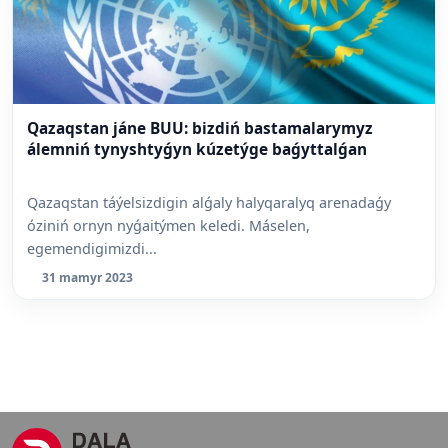
Qazaqstan jáne BUU: bizdiń bastamalarymyz
álemniń tynyshtyǵyn kúzetýge baǵyttalǵan
Qazaqstan táýelsizdigin alǵaly halyqaralyq arenadaǵy
óziniń ornyn nyǵaitýmen keledi. Máselen,
egemendigimizdi...
31 mamyr 2023