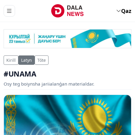
Qaz
Kirill
Latyn
Tóte
#UNAMA
Osy teg boiynsha jariialanǵan materialdar.