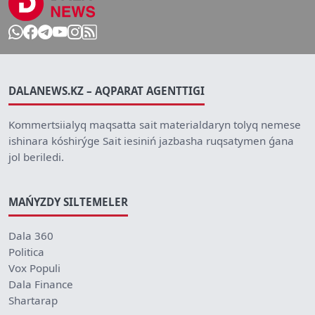
DALANEWS.KZ – AQPARAT AGENTTIGI
Kommertsiialyq maqsatta sait materialdaryn tolyq nemese
ishinara kóshirýge Sait iesiniń jazbasha ruqsatymen ǵana
jol beriledi.
MAŃYZDY SILTEMELER
Dala 360
Politica
Vox Populi
Dala Finance
Shartarap