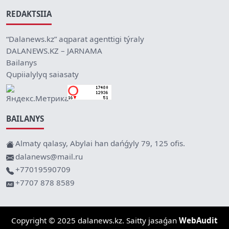
REDAKTSIIA
“Dalanews.kz” aqparat agenttigi týraly
DALANEWS.KZ – JARNAMA
Bailanys
Qupiialylyq saiasaty
BAILANYS
Almaty qalasy, Abylai han dańǵyly 79, 125 ofis.
dalanews@mail.ru
+77019590709
+7707 878 8589
Copyright © 2025 dalanews.kz. Saitty jasaǵan
WebAudit