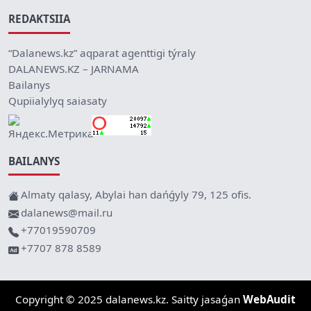
REDAKTSIIA
“Dalanews.kz” aqparat agenttigi týraly
DALANEWS.KZ – JARNAMA
Bailanys
Qupiialylyq saiasaty
BAILANYS
Almaty qalasy, Abylai han dańǵyly 79, 125 ofis.
dalanews@mail.ru
+77019590709
+7707 878 8589
Copyright © 2025 dalanews.kz. Saitty jasaǵan
WebAudit