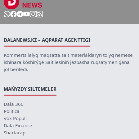
DALANEWS.KZ – AQPARAT AGENTTIGI
Kommertsiialyq maqsatta sait materialdaryn tolyq nemese
ishinara kóshirýge Sait iesiniń jazbasha ruqsatymen ǵana
jol beriledi.
MAŃYZDY SILTEMELER
Dala 360
Politica
Vox Populi
Dala Finance
Shartarap