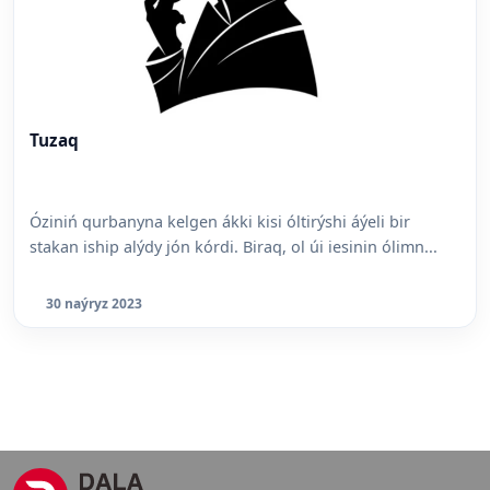
Tuzaq
Óziniń qurbanyna kelgen ákki kisi óltirýshi áýeli bir
stakan iship alýdy jón kórdi. Biraq, ol úi iesinin ólimn...
30 naýryz 2023