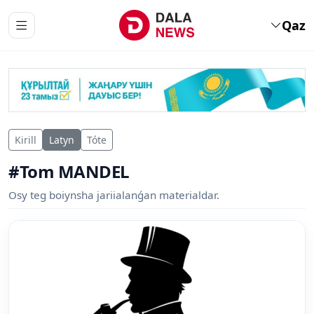
Qaz
Kirill
Latyn
Tóte
#Tom MANDEL
Osy teg boiynsha jariialanǵan materialdar.