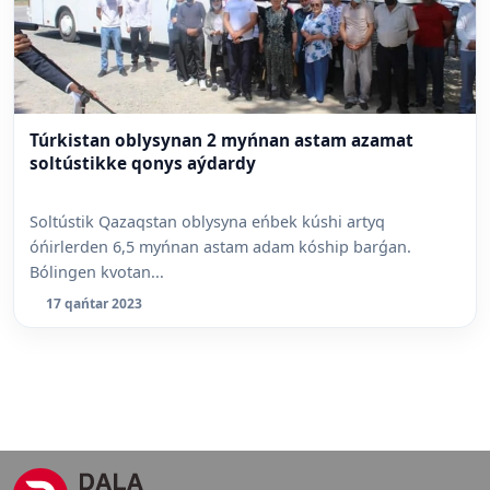
Túrkistan oblysynan 2 myńnan astam azamat
soltústikke qonys aýdardy
Soltústik Qazaqstan oblysyna eńbek kúshi artyq
óńirlerden 6,5 myńnan astam adam kóship barǵan.
Bólingen kvotan...
17 qańtar 2023