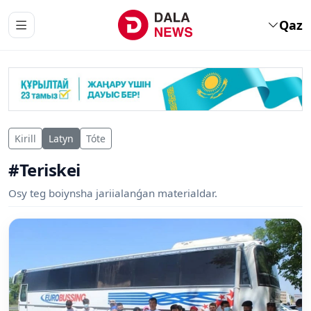
Qaz
Kirill
Latyn
Tóte
#Teriskei
Osy teg boiynsha jariialanǵan materialdar.