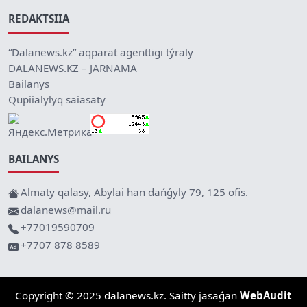
REDAKTSIIA
“Dalanews.kz” aqparat agenttigi týraly
DALANEWS.KZ – JARNAMA
Bailanys
Qupiialylyq saiasaty
BAILANYS
Almaty qalasy, Abylai han dańǵyly 79, 125 ofis.
dalanews@mail.ru
+77019590709
+7707 878 8589
Copyright © 2025 dalanews.kz. Saitty jasaǵan
WebAudit