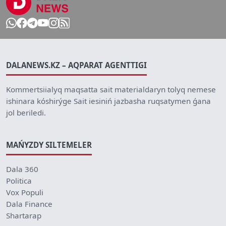
DALANEWS.KZ – AQPARAT AGENTTIGI
Kommertsiialyq maqsatta sait materialdaryn tolyq nemese
ishinara kóshirýge Sait iesiniń jazbasha ruqsatymen ǵana
jol beriledi.
MAŃYZDY SILTEMELER
Dala 360
Politica
Vox Populi
Dala Finance
Shartarap