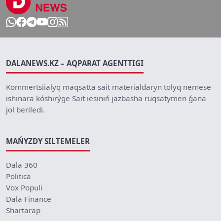
DALANEWS.KZ – AQPARAT AGENTTIGI
Kommertsiialyq maqsatta sait materialdaryn tolyq nemese
ishinara kóshirýge Sait iesiniń jazbasha ruqsatymen ǵana
jol beriledi.
MAŃYZDY SILTEMELER
Dala 360
Politica
Vox Populi
Dala Finance
Shartarap