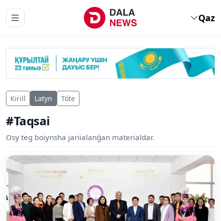
Qaz
Kirill
Latyn
Tóte
#Taqsai
Osy teg boiynsha jariialanǵan materialdar.