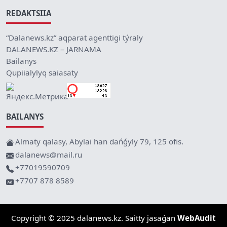
REDAKTSIIA
“Dalanews.kz” aqparat agenttigi týraly
DALANEWS.KZ – JARNAMA
Bailanys
Qupiialylyq saiasaty
BAILANYS
Almaty qalasy, Abylai han dańǵyly 79, 125 ofis.
dalanews@mail.ru
+77019590709
+7707 878 8589
Copyright © 2025 dalanews.kz. Saitty jasaǵan
WebAudit