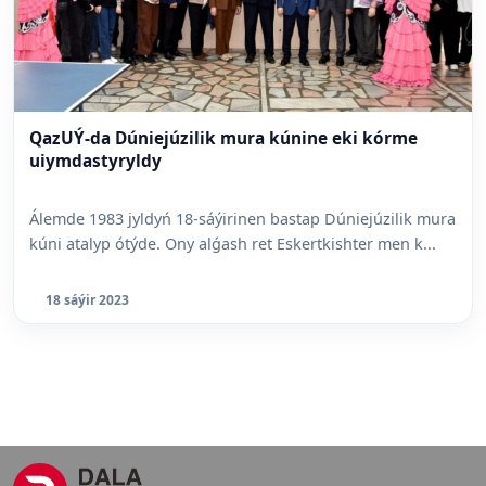
QazUÝ-da Dúniejúzilik mura kúnine eki kórme
uiymdastyryldy
Álemde 1983 jyldyń 18-sáýirinen bastap Dúniejúzilik mura
kúni atalyp ótýde. Ony alǵash ret Eskertkishter men k...
18 sáýir 2023