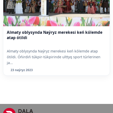
Almaty oblysynda Naýryz merekesi keń kólemde
atap ótildi
Almaty oblysynda Naýryz merekesi keń kólemde atap
ótildi. Óńirdiń túkpir-túkpirinde ulttyq sport túrlerinen
ja...
23 naýryz 2023