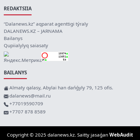
REDAKTSIIA
“Dalanews.kz” aqparat agenttigi týraly
DALANEWS.KZ – JARNAMA
Bailanys
Qupiialylyq saiasaty
BAILANYS
Almaty qalasy, Abylai han dańǵyly 79, 125 ofis.
dalanews@mail.ru
+77019590709
+7707 878 8589
Copyright © 2025 dalanews.kz. Saitty jasaǵan
WebAudit