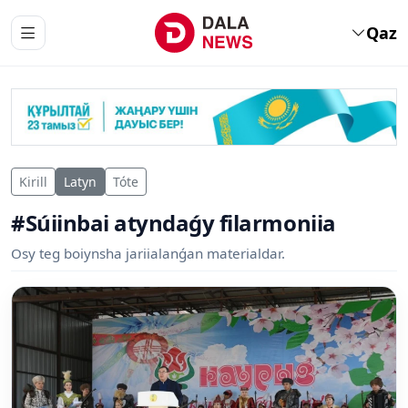
Qaz
Kirill
Latyn
Tóte
#Súiinbai atyndaǵy filarmoniia
Osy teg boiynsha jariialanǵan materialdar.