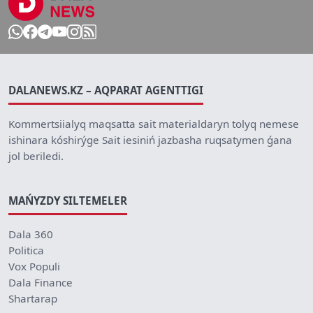
DALANEWS.KZ – AQPARAT AGENTTIGI
Kommertsiialyq maqsatta sait materialdaryn tolyq nemese
ishinara kóshirýge Sait iesiniń jazbasha ruqsatymen ǵana
jol beriledi.
MAŃYZDY SILTEMELER
Dala 360
Politica
Vox Populi
Dala Finance
Shartarap