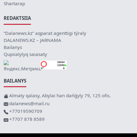
Shartarap
REDAKTSIIA
“Dalanews.kz” aqparat agenttigi týraly
DALANEWS.KZ – JARNAMA
Bailanys
Qupiialylyq saiasaty
BAILANYS
Almaty qalasy, Abylai han dańǵyly 79, 125 ofis.
dalanews@mail.ru
+77019590709
+7707 878 8589