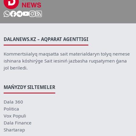
DALANEWS.KZ – AQPARAT AGENTTIGI
Kommertsiialyq maqsatta sait materialdaryn tolyq nemese
ishinara kóshirýge Sait iesiniń jazbasha ruqsatymen ǵana
jol beriledi.
MAŃYZDY SILTEMELER
Dala 360
Politica
Vox Populi
Dala Finance
Shartarap