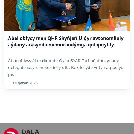
Abai oblysy men QHR Shyńjań-Uiǵyr avtonomiialy
aýdany arasynda memorandýmǵa qol qoiyldy
Abai oblysy ákimdiginde Qytai SÝAR Tarbaǵatai aýdany
delegatsiiasymen kezdesý ótti. Kezdesýde yntymaqtastyq
pe...
10 qazan 2023