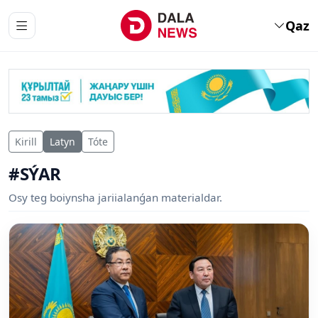
Qaz
Kirill
Latyn
Tóte
#SÝAR
Osy teg boiynsha jariialanǵan materialdar.