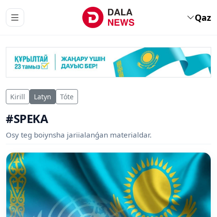
Qaz
Kirill
Latyn
Tóte
#SPEKA
Osy teg boiynsha jariialanǵan materialdar.