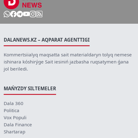
DALANEWS.KZ – AQPARAT AGENTTIGI
Kommertsiialyq maqsatta sait materialdaryn tolyq nemese
ishinara kóshirýge Sait iesiniń jazbasha ruqsatymen ǵana
jol beriledi.
MAŃYZDY SILTEMELER
Dala 360
Politica
Vox Populi
Dala Finance
Shartarap