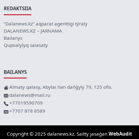
REDAKTSIIA
“Dalanews.kz” aqparat agenttigi týraly
DALANEWS.KZ – JARNAMA
Bailanys
Qupiialylyq saiasaty
BAILANYS
Almaty qalasy, Abylai han dańǵyly 79, 125 ofis.
dalanews@mail.ru
+77019590709
+7707 878 8589
Copyright © 2025 dalanews.kz. Saitty jasaǵan
WebAudit