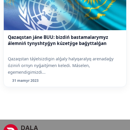
Qazaqstan jáne BUU: bizdiń bastamalarymyz
álemniń tynyshtyǵyn kúzetýge baǵyttalǵan
Qazaqstan táýelsizdigin alǵaly halyqaralyq arenadaǵy
óziniń ornyn nyǵaitýmen keledi. Máselen,
egemendigimizdi...
31 mamyr 2023