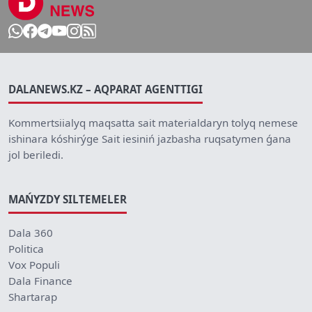
DALANEWS.KZ – AQPARAT AGENTTIGI
Kommertsiialyq maqsatta sait materialdaryn tolyq nemese
ishinara kóshirýge Sait iesiniń jazbasha ruqsatymen ǵana
jol beriledi.
MAŃYZDY SILTEMELER
Dala 360
Politica
Vox Populi
Dala Finance
Shartarap