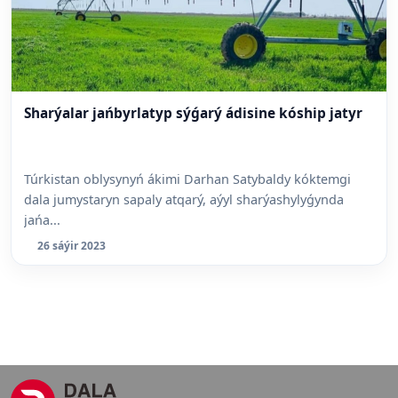
Sharýalar jańbyrlatyp sýǵarý ádisine kóship jatyr
Túrkistan oblysynyń ákimi Darhan Satybaldy kóktemgi
dala jumystaryn sapaly atqarý, aýyl sharýashylyǵynda
jańa...
26 sáýir 2023