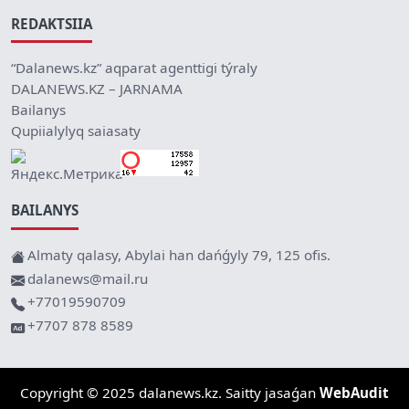
REDAKTSIIA
“Dalanews.kz” aqparat agenttigi týraly
DALANEWS.KZ – JARNAMA
Bailanys
Qupiialylyq saiasaty
BAILANYS
Almaty qalasy, Abylai han dańǵyly 79, 125 ofis.
dalanews@mail.ru
+77019590709
+7707 878 8589
Copyright © 2025 dalanews.kz. Saitty jasaǵan
WebAudit