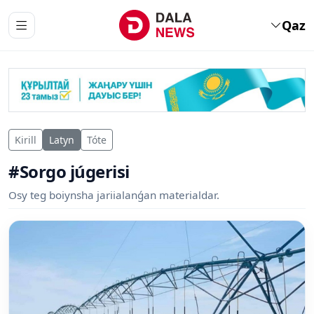
Qaz
Kirill
Latyn
Tóte
#Sorgo júgerisi
Osy teg boiynsha jariialanǵan materialdar.