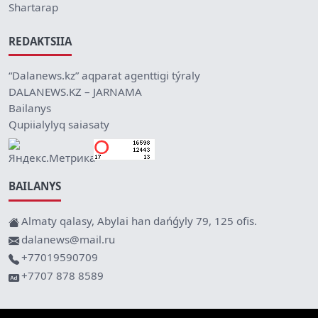
Shartarap
REDAKTSIIA
“Dalanews.kz” aqparat agenttigi týraly
DALANEWS.KZ – JARNAMA
Bailanys
Qupiialylyq saiasaty
BAILANYS
Almaty qalasy, Abylai han dańǵyly 79, 125 ofis.
dalanews@mail.ru
+77019590709
+7707 878 8589