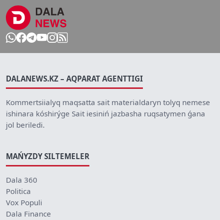
DALANEWS.KZ – AQPARAT AGENTTIGI
Kommertsiialyq maqsatta sait materialdaryn tolyq nemese
ishinara kóshirýge Sait iesiniń jazbasha ruqsatymen ǵana
jol beriledi.
MAŃYZDY SILTEMELER
Dala 360
Politica
Vox Populi
Dala Finance