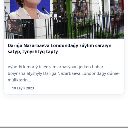
Dariǵa Nazarbaeva Londondaǵy záýlim saraiyn
satyp, tynyshtyq tapty
Vyhodý k moriý telegram arnasynan jetken habar
boiynsha atyshýly Dariǵa Nazarbaeva Londondaǵy dúnie-
múlikterin...
19 sáýir 2023