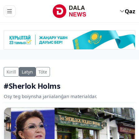
Qaz
Kirill
Latyn
Tóte
#Sherlok Holms
Osy teg boiynsha jariialanǵan materialdar.