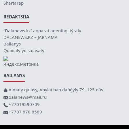
Shartarap
REDAKTSIIA
“Dalanews.kz” aqparat agenttigi týraly
DALANEWS.KZ – JARNAMA
Bailanys
Qupiialylyq saiasaty
BAILANYS
Almaty qalasy, Abylai han dańǵyly 79, 125 ofis.
dalanews@mail.ru
+77019590709
+7707 878 8589