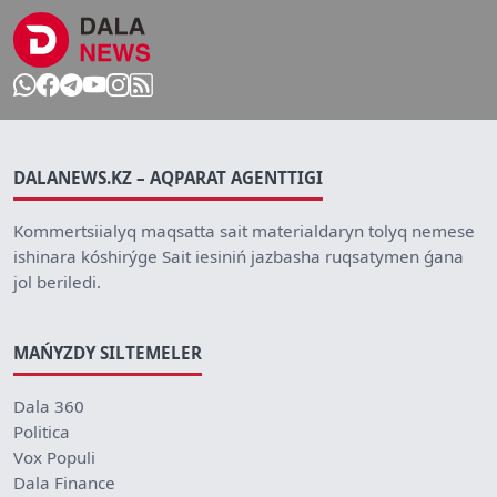
DALANEWS.KZ – AQPARAT AGENTTIGI
Kommertsiialyq maqsatta sait materialdaryn tolyq nemese
ishinara kóshirýge Sait iesiniń jazbasha ruqsatymen ǵana
jol beriledi.
MAŃYZDY SILTEMELER
Dala 360
Politica
Vox Populi
Dala Finance