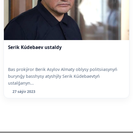
Serik Kúdebaev ustaldy
Bas prokýror Berik Asylov Almaty oblysy politsiiasynyń
burynǵy basshysy atyshýly Serik Kúdebaevtyń
ustalǵanyn...
27 sáýir 2023