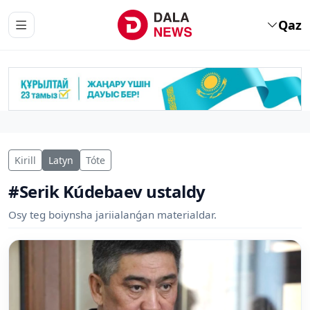
Qaz
Kirill
Latyn
Tóte
#Serik Kúdebaev ustaldy
Osy teg boiynsha jariialanǵan materialdar.