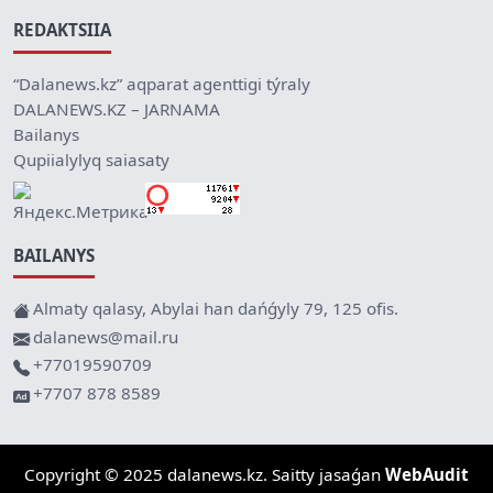
REDAKTSIIA
“Dalanews.kz” aqparat agenttigi týraly
DALANEWS.KZ – JARNAMA
Bailanys
Qupiialylyq saiasaty
BAILANYS
Almaty qalasy, Abylai han dańǵyly 79, 125 ofis.
dalanews@mail.ru
+77019590709
+7707 878 8589
Copyright © 2025 dalanews.kz. Saitty jasaǵan
WebAudit