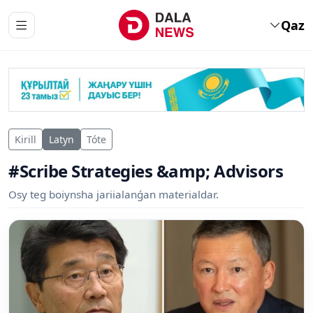
Qaz
Kirill
Latyn
Tóte
#Scribe Strategies &amp; Advisors
Osy teg boiynsha jariialanǵan materialdar.