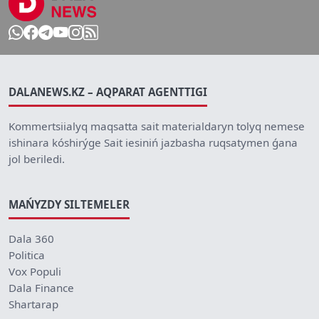
DALANEWS.KZ – AQPARAT AGENTTIGI
Kommertsiialyq maqsatta sait materialdaryn tolyq nemese
ishinara kóshirýge Sait iesiniń jazbasha ruqsatymen ǵana
jol beriledi.
MAŃYZDY SILTEMELER
Dala 360
Politica
Vox Populi
Dala Finance
Shartarap