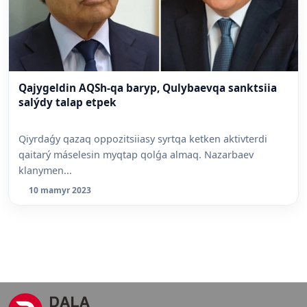
Qajygeldin AQSh-qa baryp, Qulybaevqa sanktsiia
salýdy talap etpek
Qiyrdaǵy qazaq oppozitsiiasy syrtqa ketken aktivterdi
qaitarý máselesin myqtap qolǵa almaq. Nazarbaev
klanymen...
10 mamyr 2023