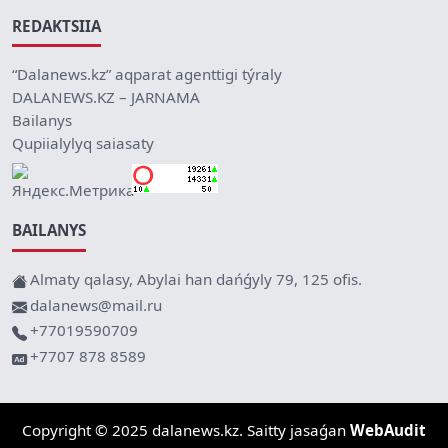
REDAKTSIIA
“Dalanews.kz” aqparat agenttigi týraly
DALANEWS.KZ – JARNAMA
Bailanys
Qupiialylyq saiasaty
BAILANYS
Almaty qalasy, Abylai han dańǵyly 79, 125 ofis.
dalanews@mail.ru
+77019590709
+7707 878 8589
Copyright © 2025 dalanews.kz. Saitty jasaǵan
WebAudit