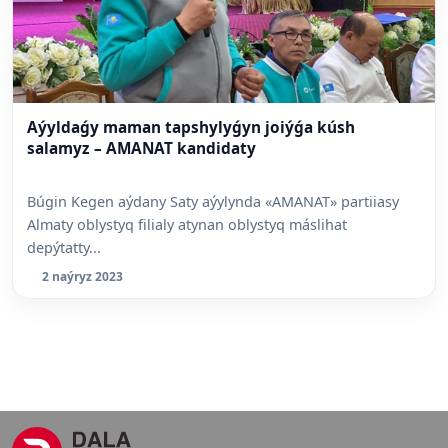
Aýyldaǵy maman tapshylyǵyn joiýǵa kúsh
salamyz – AMANAT kandidaty
Búgin Kegen aýdany Saty aýylynda «AMANAT» partiiasy
Almaty oblystyq filialy atynan oblystyq máslihat
depýtatty...
2 naýryz 2023