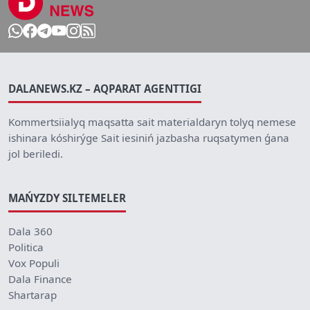
DALANEWS.KZ – AQPARAT AGENTTIGI
Kommertsiialyq maqsatta sait materialdaryn tolyq nemese
ishinara kóshirýge Sait iesiniń jazbasha ruqsatymen ǵana
jol beriledi.
MAŃYZDY SILTEMELER
Dala 360
Politica
Vox Populi
Dala Finance
Shartarap