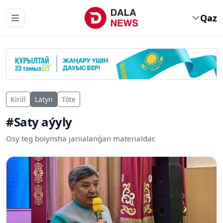
Qaz
Kirill
Latyn
Tóte
#Saty aýyly
Osy teg boiynsha jariialanǵan materialdar.