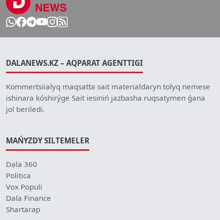
DALANEWS.KZ – AQPARAT AGENTTIGI
Kommertsiialyq maqsatta sait materialdaryn tolyq nemese
ishinara kóshirýge Sait iesiniń jazbasha ruqsatymen ǵana
jol beriledi.
MAŃYZDY SILTEMELER
Dala 360
Politica
Vox Populi
Dala Finance
Shartarap