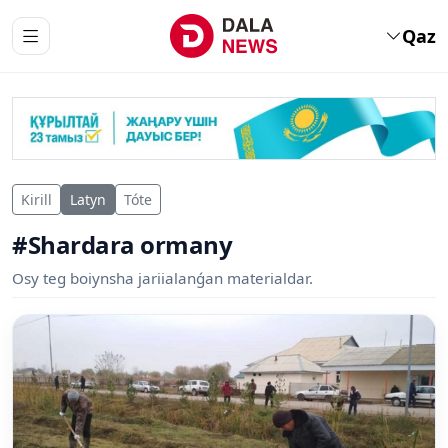
Qaz
Kirill
Latyn
Tóte
#Shardara ormany
Osy teg boiynsha jariialanǵan materialdar.