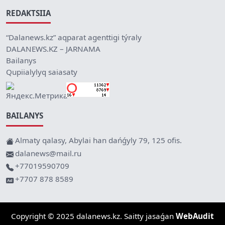
REDAKTSIIA
“Dalanews.kz” aqparat agenttigi týraly
DALANEWS.KZ – JARNAMA
Bailanys
Qupiialylyq saiasaty
BAILANYS
Almaty qalasy, Abylai han dańǵyly 79, 125 ofis.
dalanews@mail.ru
+77019590709
+7707 878 8589
Copyright © 2025 dalanews.kz. Saitty jasaǵan
WebAudit