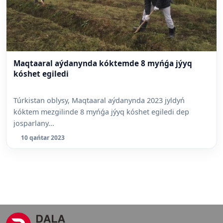
Maqtaaral aýdanynda kóktemde 8 myńǵa jýyq
kóshet egiledi
Túrkistan oblysy, Maqtaaral aýdanynda 2023 jyldyń
kóktem mezgilinde 8 myńǵa jýyq kóshet egiledi dep
josparlany...
10 qańtar 2023