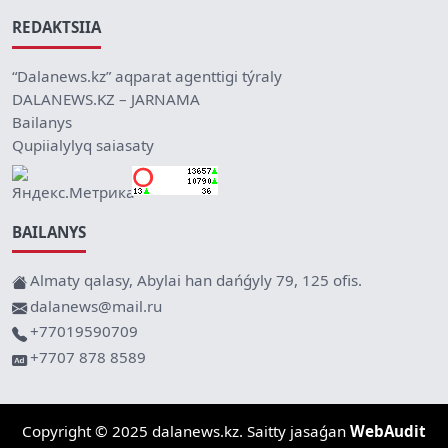
REDAKTSIIA
“Dalanews.kz” aqparat agenttigi týraly
DALANEWS.KZ – JARNAMA
Bailanys
Qupiialylyq saiasaty
BAILANYS
Almaty qalasy, Abylai han dańǵyly 79, 125 ofis.
dalanews@mail.ru
+77019590709
+7707 878 8589
Copyright © 2025 dalanews.kz. Saitty jasaǵan
WebAudit