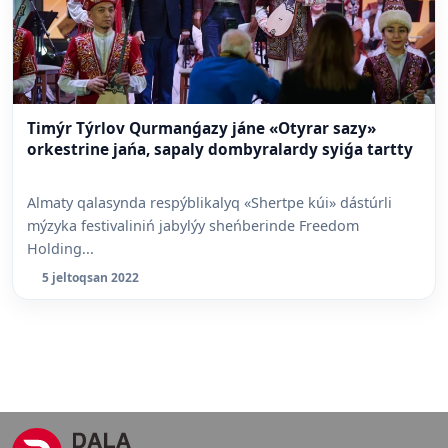
Timýr Týrlov Qurmanǵazy jáne «Otyrar sazy»
orkestrine jańa, sapaly dombyralardy syiǵa tartty
Almaty qalasynda respýblikalyq «Shertpe kúi» dástúrli
mýzyka festivaliniń jabylýy sheńberinde Freedom
Holding...
5 jeltoqsan 2022