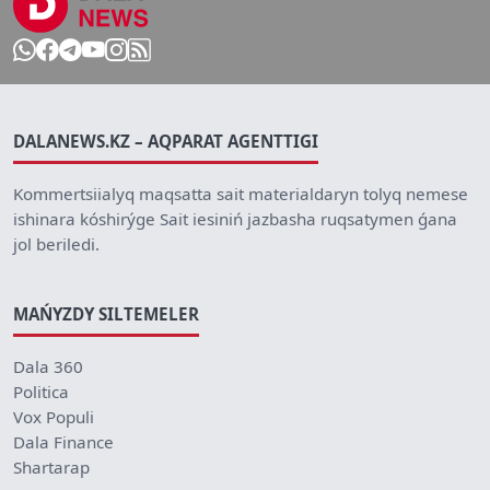
DALANEWS.KZ – AQPARAT AGENTTIGI
Kommertsiialyq maqsatta sait materialdaryn tolyq nemese
ishinara kóshirýge Sait iesiniń jazbasha ruqsatymen ǵana
jol beriledi.
MAŃYZDY SILTEMELER
Dala 360
Politica
Vox Populi
Dala Finance
Shartarap