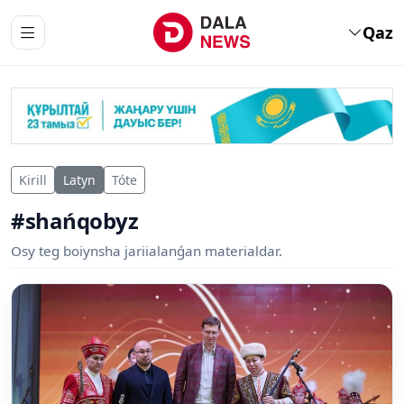
Qaz
Kirill
Latyn
Tóte
#shańqobyz
Osy teg boiynsha jariialanǵan materialdar.