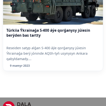
Túrkiia Ýkrainaǵa S-400 áýe qorǵanysy júiesin
berýden bas tartty
Reseiden satyp alǵan S-400 áýe qorǵanysy júiesin
Ýkrainaǵa berý jóninde AQSh-tyń usynysyn Ankara
qabyldamady....
9 mamyr 2023