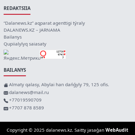
REDAKTSIIA
“Dalanews.kz” aqparat agenttigi týraly
DALANEWS.KZ – JARNAMA
Bailanys
Qupiialylyq saiasaty
BAILANYS
Almaty qalasy, Abylai han dańǵyly 79, 125 ofis.
dalanews@mail.ru
+77019590709
+7707 878 8589
Copyright © 2025 dalanews.kz. Saitty jasaǵan
WebAudit