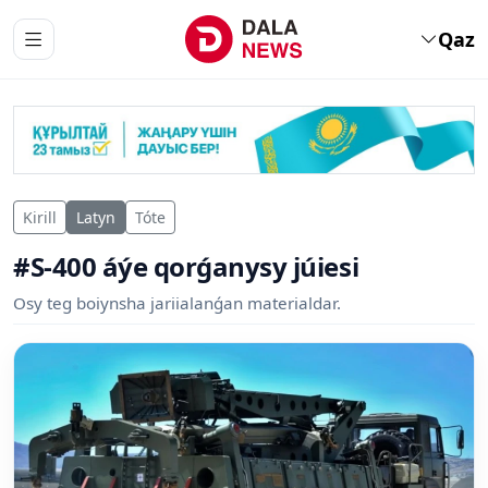
Qaz
Kirill
Latyn
Tóte
#S-400 áýe qorǵanysy júiesi
Osy teg boiynsha jariialanǵan materialdar.