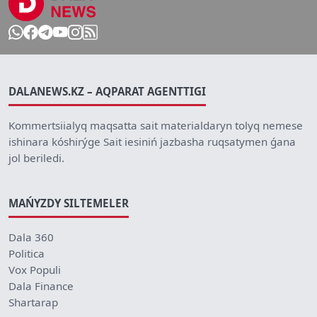
DALANEWS.KZ – AQPARAT AGENTTIGI
Kommertsiialyq maqsatta sait materialdaryn tolyq nemese
ishinara kóshirýge Sait iesiniń jazbasha ruqsatymen ǵana
jol beriledi.
MAŃYZDY SILTEMELER
Dala 360
Politica
Vox Populi
Dala Finance
Shartarap