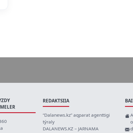
YZDY
REDAKTSIIA
BA
EMELER
“Dalanews.kz” aqparat agenttigi
A
360
týraly
o
ca
DALANEWS.KZ – JARNAMA
d