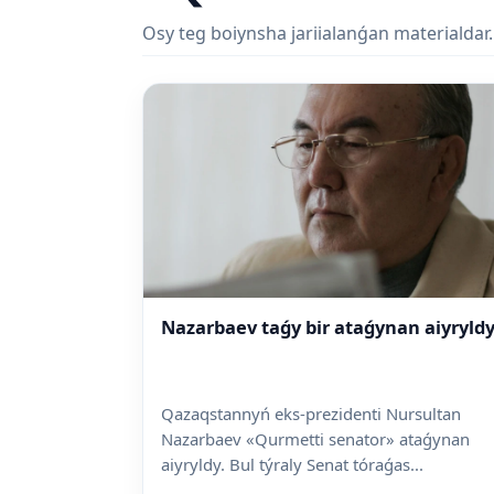
Osy teg boiynsha jariialanǵan materialdar.
Nazarbaev taǵy bir ataǵynan aiyryld
Qazaqstannyń eks-prezidenti Nursultan
Nazarbaev «Qurmetti senator» ataǵynan
aiyryldy. Bul týraly Senat tóraǵas...