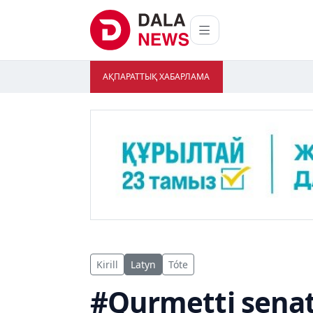
АҚПАРАТТЫҚ ХАБАРЛАМА
Kirill
Latyn
Tóte
#Qurmetti sena