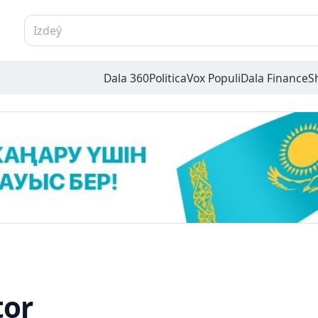
Dala 360
Politica
Vox Populi
Dala Finance
S
tor