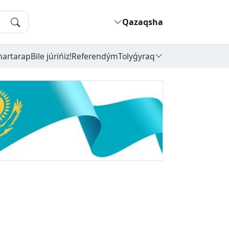
Qazaqsha
hartarap
Bile júrińiz!
Referendým
Tolyǵyraq