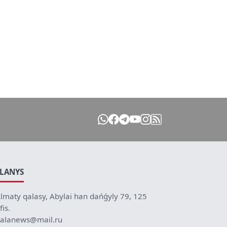
ILANYS
lmaty qalasy, Abylai han dańǵyly 79, 125
fis.
alanews@mail.ru