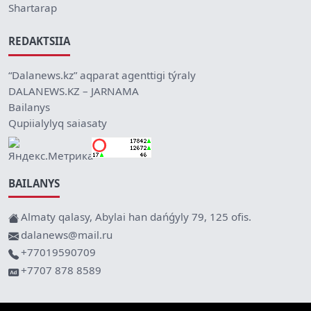
Shartarap
REDAKTSIIA
“Dalanews.kz” aqparat agenttigi týraly
DALANEWS.KZ – JARNAMA
Bailanys
Qupiialylyq saiasaty
BAILANYS
Almaty qalasy, Abylai han dańǵyly 79, 125 ofis.
dalanews@mail.ru
+77019590709
+7707 878 8589