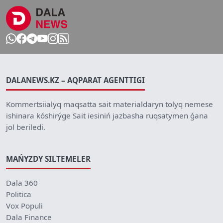
DALANEWS.KZ – AQPARAT AGENTTIGI
Kommertsiialyq maqsatta sait materialdaryn tolyq nemese
ishinara kóshirýge Sait iesiniń jazbasha ruqsatymen ǵana
jol beriledi.
MAŃYZDY SILTEMELER
Dala 360
Politica
Vox Populi
Dala Finance