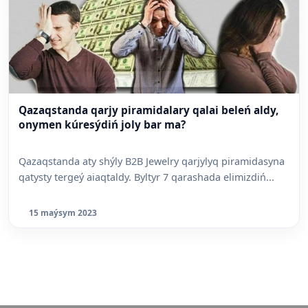
Qazaqstanda qarjy piramidalary qalai beleń aldy,
onymen kúresýdiń joly bar ma?
Qazaqstanda aty shýly B2B Jewelry qarjylyq piramidasyna
qatysty tergeý aiaqtaldy. Byltyr 7 qarashada elimizdiń...
15 maýsym 2023