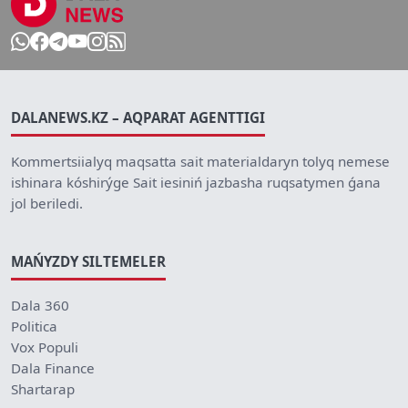
DALANEWS.KZ – AQPARAT AGENTTIGI
Kommertsiialyq maqsatta sait materialdaryn tolyq nemese
ishinara kóshirýge Sait iesiniń jazbasha ruqsatymen ǵana
jol beriledi.
MAŃYZDY SILTEMELER
Dala 360
Politica
Vox Populi
Dala Finance
Shartarap