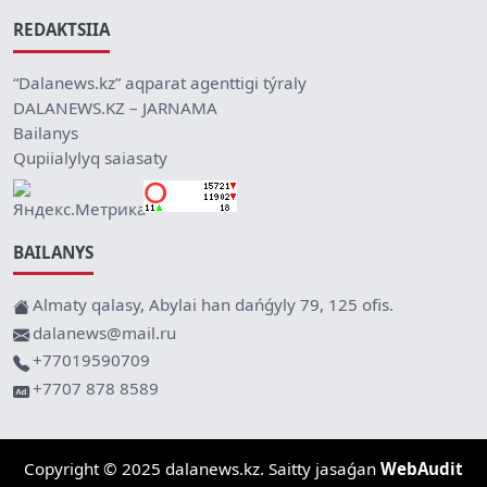
REDAKTSIIA
“Dalanews.kz” aqparat agenttigi týraly
DALANEWS.KZ – JARNAMA
Bailanys
Qupiialylyq saiasaty
BAILANYS
Almaty qalasy, Abylai han dańǵyly 79, 125 ofis.
dalanews@mail.ru
+77019590709
+7707 878 8589
Copyright © 2025 dalanews.kz. Saitty jasaǵan
WebAudit