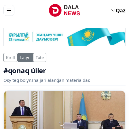
Qaz
Kirill
Latyn
Tóte
#qonaq úiler
Osy teg boiynsha jariialanǵan materialdar.