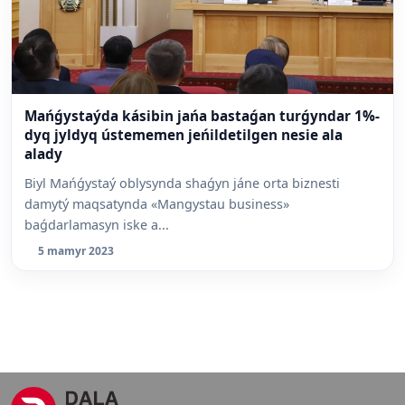
Mańǵystaýda kásibin jańa bastaǵan turǵyndar 1%-
dyq jyldyq ústememen jeńildetilgen nesie ala
alady
Biyl Mańǵystaý oblysynda shaǵyn jáne orta biznesti
damytý maqsatynda «Mangystau business»
baǵdarlamasyn iske a...
5 mamyr 2023