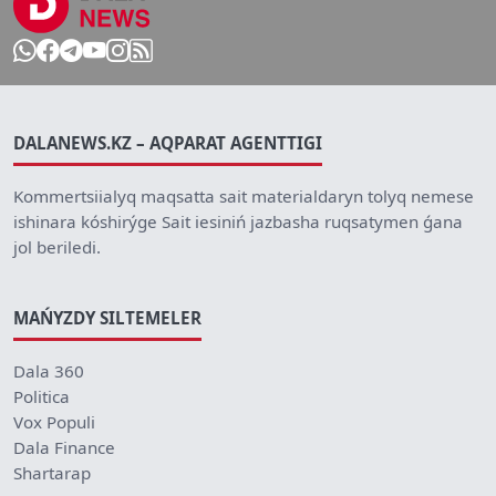
DALANEWS.KZ – AQPARAT AGENTTIGI
Kommertsiialyq maqsatta sait materialdaryn tolyq nemese
ishinara kóshirýge Sait iesiniń jazbasha ruqsatymen ǵana
jol beriledi.
MAŃYZDY SILTEMELER
Dala 360
Politica
Vox Populi
Dala Finance
Shartarap