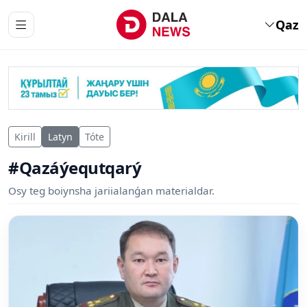
Qaz
Kirill
Latyn
Tóte
#Qazáýequtqarý
Osy teg boiynsha jariialanǵan materialdar.