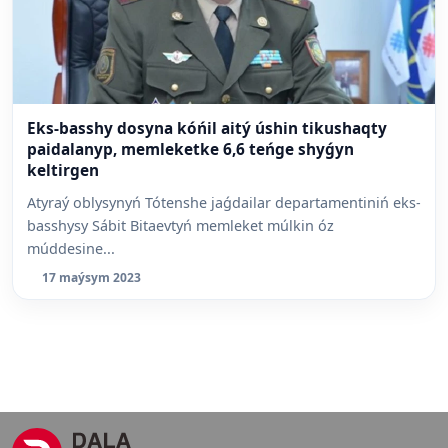
Eks-basshy dosyna kóńil aitý úshin tikushaqty
paidalanyp, memleketke 6,6 teńge shyǵyn
keltirgen
Atyraý oblysynyń Tótenshe jaǵdailar departamentiniń eks-
basshysy Sábit Bitaevtyń memleket múlkin óz
múddesine...
17 maýsym 2023