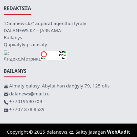
REDAKTSIIA
“Dalanews.kz” aqparat agenttigi týraly
DALANEWS.KZ – JARNAMA
Bailanys
Qupiialylyq saiasaty
BAILANYS
Almaty qalasy, Abylai han dańǵyly 79, 125 ofis.
dalanews@mail.ru
+77019590709
+7707 878 8589
Copyright © 2025 dalanews.kz. Saitty jasaǵan
WebAudit