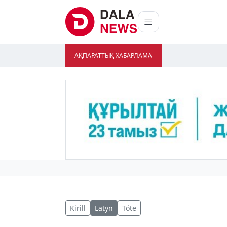
АҚПАРАТТЫҚ ХАБАРЛАМА
Kirill
Latyn
Tóte