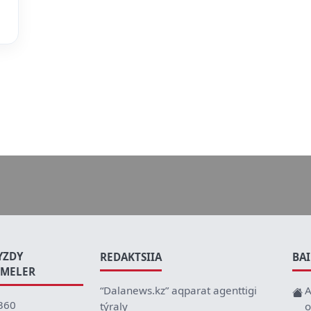
YZDY
REDAKTSIIA
BA
EMELER
“Dalanews.kz” aqparat agenttigi
A
360
týraly
o