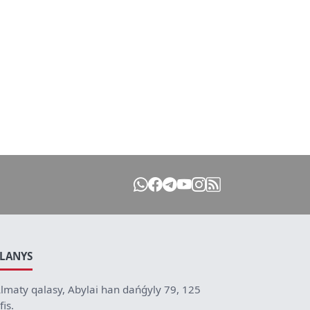
ILANYS
lmaty qalasy, Abylai han dańǵyly 79, 125
fis.