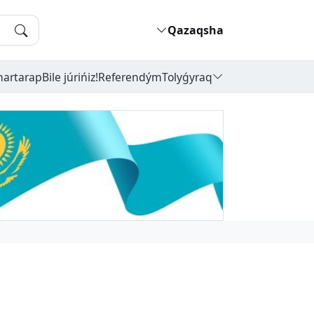
Qazaqsha
hartarap
Bile júrińiz!
Referendým
Tolyǵyraq