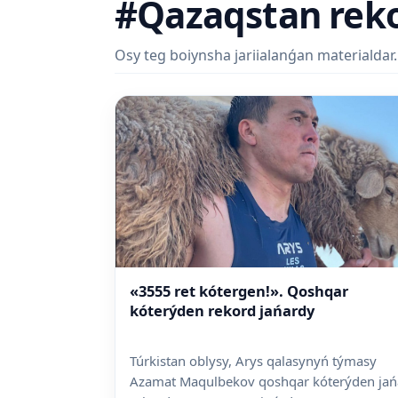
#Qazaqstan reko
Osy teg boiynsha jariialanǵan materialdar.
«3555 ret kótergen!». Qoshqar
kóterýden rekord jańardy
Túrkistan oblysy, Arys qalasynyń týmasy
Azamat Maqulbekov qoshqar kóterýden jań