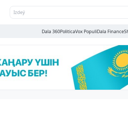
Dala 360
Politica
Vox Populi
Dala Finance
S