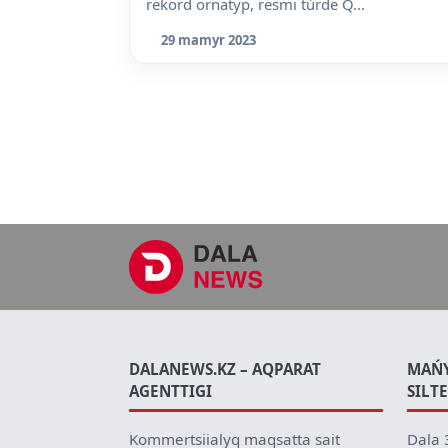
rekord ornatyp, resmi túrde Q...
29 mamyr 2023
DALANEWS.KZ – AQPARAT
MAŃ
AGENTTIGI
SILT
Kommertsiialyq maqsatta sait
Dala 