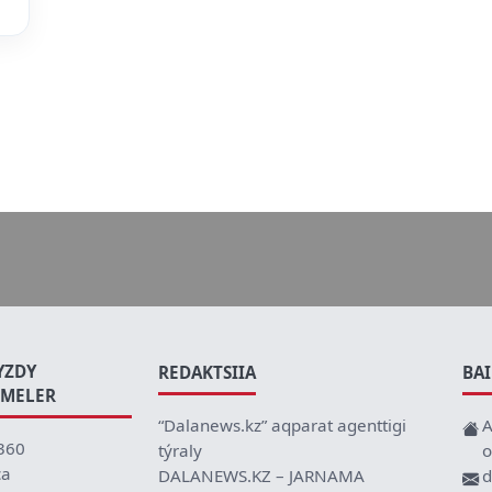
YZDY
REDAKTSIIA
BA
EMELER
“Dalanews.kz” aqparat agenttigi
A
360
týraly
o
ca
DALANEWS.KZ – JARNAMA
d