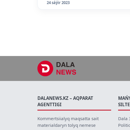
24 sáýir 2023
DALANEWS.KZ – AQPARAT
MAŃ
AGENTTIGI
SILT
Kommertsiialyq maqsatta sait
Dala 
materialdaryn tolyq nemese
Politi