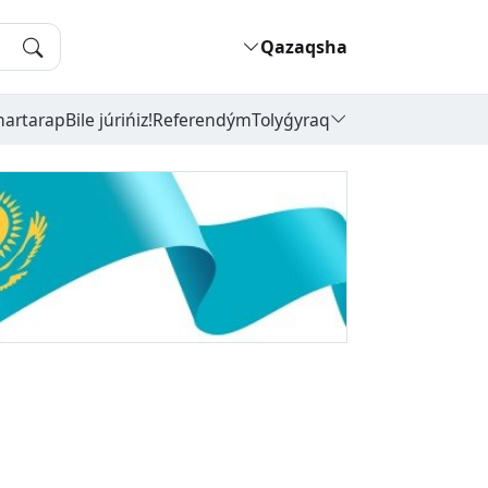
Qazaqsha
hartarap
Bile júrińiz!
Referendým
Tolyǵyraq