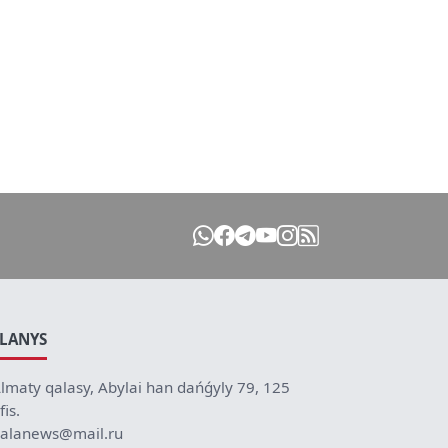
ILANYS
lmaty qalasy, Abylai han dańǵyly 79, 125
fis.
alanews@mail.ru