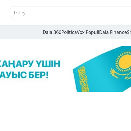
Dala 360
Politica
Vox Populi
Dala Finance
S