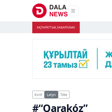
АҚПАРАТТЫҚ ХАБАРЛАМА
Kirill
Latyn
Tóte
#“Qarakóz”