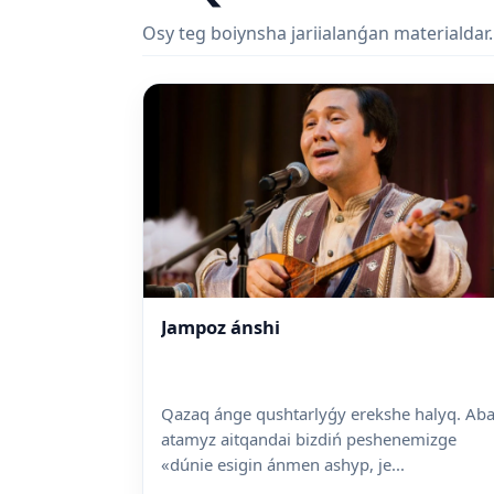
Osy teg boiynsha jariialanǵan materialdar.
Jampoz ánshi
Qazaq ánge qushtarlyǵy erekshe halyq. Aba
atamyz aitqandai bizdiń peshenemizge
«dúnie esi­gin ánmen ashyp, je...