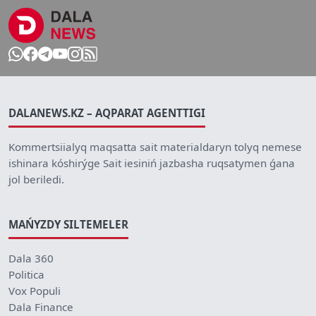
DALANEWS.KZ – AQPARAT AGENTTIGI
Kommertsiialyq maqsatta sait materialdaryn tolyq nemese
ishinara kóshirýge Sait iesiniń jazbasha ruqsatymen ǵana
jol beriledi.
MAŃYZDY SILTEMELER
Dala 360
Politica
Vox Populi
Dala Finance