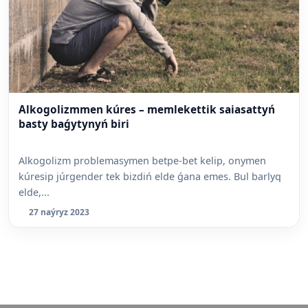
Alkogolizmmen kúres – memlekettik saiasattyń
basty baǵytynyń biri
Alkogolizm problemasymen betpe-bet kelip, onymen
kúresip júrgender tek bizdiń elde ǵana emes. Bul barlyq
elde,...
27 naýryz 2023