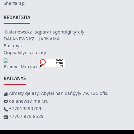
Shartarap
REDAKTSIIA
“Dalanews.kz” aqparat agenttigi týraly
DALANEWS.KZ – JARNAMA
Bailanys
Qupiialylyq saiasaty
BAILANYS
Almaty qalasy, Abylai han dańǵyly 79, 125 ofis.
dalanews@mail.ru
+77019590709
+7707 878 8589