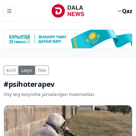
Qaz
Kirill
Latyn
Tóte
#psihoterapev
Osy teg boiynsha jariialanǵan materialdar.